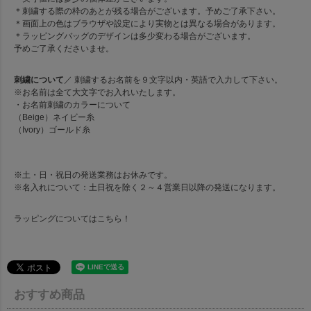
＊刺繍する際の枠のあとが残る場合がございます。予めご了承下さい。
＊画面上の色はブラウザや設定により実物とは異なる場合があります。
＊ラッピングバッグのデザインは多少変わる場合がございます。
予めご了承くださいませ。
刺繍について
／ 刺繍するお名前を９文字以内・英語で入力して下さい。
※お名前は全て大文字でお入れいたします。
・お名前刺繍のカラーについて
（Beige）ネイビー糸
（Ivory）ゴールド糸
※土・日・祝日の発送業務はお休みです。
※名入れについて：土日祝を除く２～４営業日以降の発送になります。
ラッピングについては
こちら！
おすすめ商品