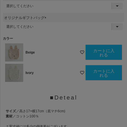
(
必
須
オリジナルギフトバッグ
)
(
必
須
カラー
)
カートに入
Beige
れる
カートに入
Ivory
れる
■Deteal
サイズ
／高さ17×横17cm（底マチ6cm)
素材
／コットン100％
＊実寸値には多少の個体差がございます。