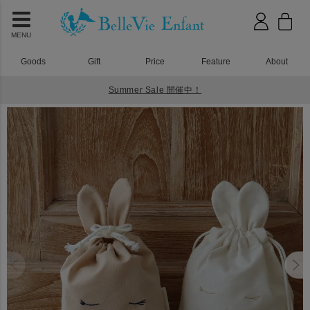
MENU
Goods
Gift
Price
Feature
About
Summer Sale 開催中！
HOME
入園入学グッズ
ラパン 巾着バッグ（小）