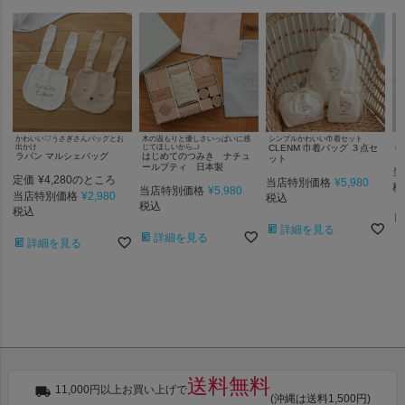
かわいい♡うさぎさんバッグとお
木の温もりと優しさいっぱいに感
シンプルかわいい巾着セット
キ
出かけ
じてほしいから..♪
CLENM 巾着バッグ ３点セ
C
ラパン マルシェバッグ
はじめてのつみき ナチュ
ット
ールプティ 日本製
当
定価
¥
4,280
のところ
当店特別価格
¥
5,980
税
当店特別価格
¥
5,980
当店特別価格
¥
2,980
税込
税込
税込
詳細を見る
詳細を見る
詳細を見る
送料無料
11,000円以上お買い上げで
(沖縄は送料1,500円)