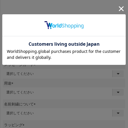
商品番号
bve061
¥
1,980
当店特別価格
税込
ししゅうするお名前
メッセージカード
(
必
須
用途
)
(
必
須
名前刺繍について
)
(
必
須
ラッピング
)