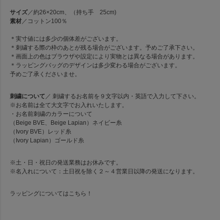
サイズ
／約26×20cm、（持ち手 25cm)
素材
／コットン100％
＊実寸値には多少の個体差がございます。
＊刺繍する際の枠のあとが残る場合がございます。予めご了承下さい。
＊画面上の色はブラウザや設定により実物とは異なる場合があります。
＊ラッピングバッグのデザインは多少変わる場合がございます。
予めご了承くださいませ。
刺繍について
／ 刺繍するお名前を９文字以内・英語で入力して下さい。
※お名前は全て大文字でお入れいたします。
・お名前刺繍のカラーについて
（Beige BVE、Beige Lapian）ネイビー糸
（Ivory BVE）レッド糸
（Ivory Lapian）ゴールド糸
※土・日・祝日の発送業務はお休みです。
※名入れについて：土日祝を除く２～４営業日以降の発送になります。
ラッピングについては
こちら！