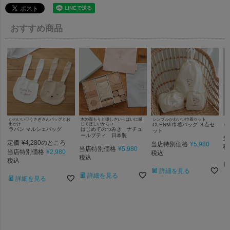
おすすめ商品
かわいい♡うさぎさんバッグとお
木の温もりと優しさいっぱいに感
シンプルかわいい巾着セット
キ
出かけ
じてほしいから..♪
CLENM 巾着バッグ ３点セ
C
ラパン マルシェバッグ
はじめてのつみき ナチュ
ット
ールプティ 日本製
当
定価
¥
4,280
のところ
当店特別価格
¥
5,980
税
当店特別価格
¥
5,980
当店特別価格
¥
2,980
税込
税込
税込
詳細を見る
詳細を見る
詳細を見る