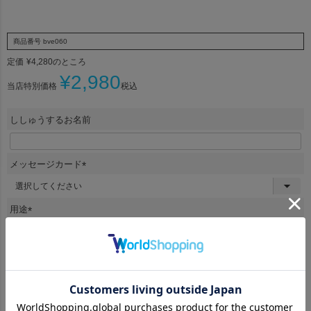
商品番号
bve060
定価
¥
4,280
のところ
¥
2,980
当店特別価格
税込
ししゅうするお名前
メッセージカード
(
必
須
用途
)
(
必
須
名前刺繍について
)
(
必
須
ラッピング