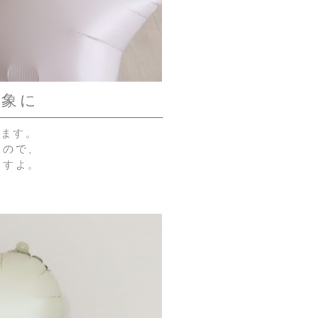
印象に
べます。
るので、
ますよ。