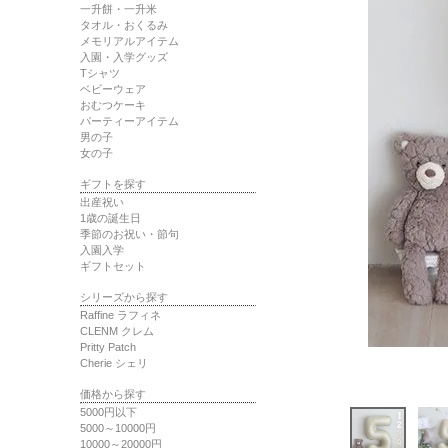
一升餅・一升米
タオル・おくるみ
メモリアルアイテム
入園・入学グッズ
Tシャツ
ベビーウェア
おむつケーキ
パーティーアイテム
男の子
女の子
ギフトを探す
出産祝い
1歳の誕生日
季節のお祝い・節句
入園入学
ギフトセット
シリーズから探す
Raffine ラフィネ
CLENM クレム
Pritty Patch
Cherie シェリ
価格から探す
5000円以下
5000～10000円
10000～20000円