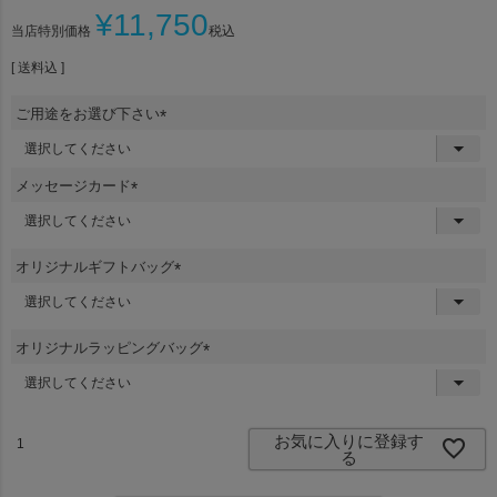
¥
11,750
当店特別価格
税込
送料込
ご用途をお選び下さい
(
必
須
メッセージカード
)
(
必
須
オリジナルギフトバッグ
)
(
必
須
オリジナルラッピングバッグ
)
(
必
須
)
お気に入りに登録す
る