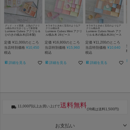
グッド・トイ受賞 人気のアクリ
キラキラときめく宝石のようなア
キラキラときめく宝石のようなア
マ
ル積み木が大きくなって新登場
クリル積み木
クリル積み木
ア
Lumiere Cubes アクリル＆
Lumiere Cubes Mimi アクリ
Lumiere Cubes Noah アク
オ
ひのきの積み木(日本製)
ル積み木 26ピース
リル＆木の積み木26ピース
（
ー
定価
¥
11,000
定価
¥
16,800
定価
¥
11,200
のところ
のところ
のところ
当
当店特別価格
¥
10,450
当店特別価格
¥
15,960
当店特別価格
¥
10,640
税
税込
税込
税込
詳細を見る
詳細を見る
詳細を見る
送料無料
11,000円以上お買い上げで
(沖縄は送料1,500円)
お支払い