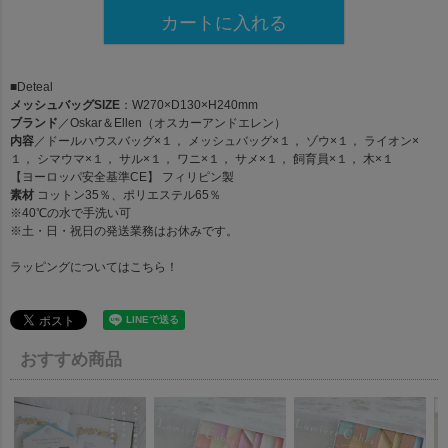
カートに入れる
■Deteal
メッシュバッグSIZE
：W270×D130×H240mm
ブランド
／Oskar＆Ellen（オスカーアンドエレン）
内容
／ドールハウスバッグ×１， メッシュバッグ×１， ゾウ×１， ライオン×
１， シマウマ×１， サル×１， ワニ×１， サメ×１， 飼育員×１， 木×１
【ヨーロッパ安全基準CE】 フィリピン製
素材
コットン35％、ポリエステル65％
※40℃の水で手洗い可
※土・日・祝日の発送業務はお休みです。
ラッピングについては
こちら！
おすすめ商品