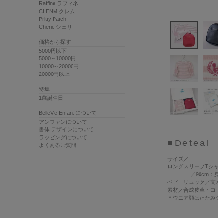
Raffine ラフィネ
CLENM クレム
Pritty Patch
Cherie シェリ
価格から探す
5000円以下
5000～10000円
10000～20000円
20000円以上
特集
1歳誕生日
BelleVie Enfant について
アンファンについて
書体 デザインについて
ラッピングについて
■Deteal
よくあるご質問
サイズ
／
ロングスリーブTシャツ
／90cm：身丈35
ベビーリュック／高さ2
素材
／合成皮革・コ
＊ウエア類はたたみ