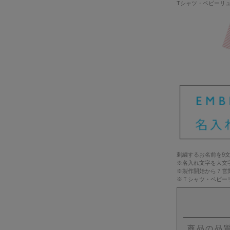
Tシャツ・ベビーリ
刺繍するお名前を9
※名入れ文字を大文
※製作開始から７営
※Ｔシャツ・ベビー
商品の品