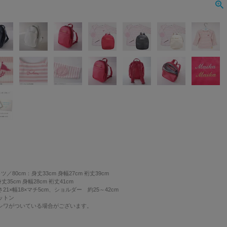
／80cm：身丈33cm 身幅27cm 裄丈39cm
cm 身幅28cm 裄丈41cm
1×幅18×マチ5cm、ショルダー 約25～42cm
ットン
シワがついている場合がございます。