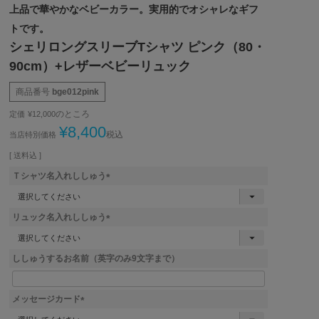
上品で華やかなベビーカラー。実用的でオシャレなギフ
トです。
シェリロングスリーブTシャツ ピンク（80・
90cm）+レザーベビーリュック
商品番号
bge012pink
のところ
定価
¥
12,000
¥
8,400
税込
当店特別価格
送料込
Ｔシャツ名入れししゅう
(
必
リュック名入れししゅう
須
)
(
必
ししゅうするお名前（英字のみ9文字まで）
須
)
メッセージカード
(