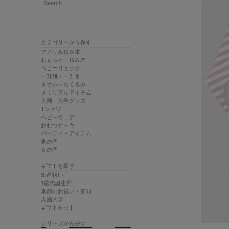
カテゴリーから探す
アクリル積み木
おもちゃ・積み木
ベビーリュック
一升餅・一升米
タオル・おくるみ
メモリアルアイテム
入園・入学グッズ
Tシャツ
ベビーウェア
おむつケーキ
パーティーアイテム
男の子
女の子
ギフトを探す
出産祝い
1歳の誕生日
季節のお祝い・節句
入園入学
ギフトセット
シリーズから探す