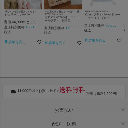
眠っている姿が愛おしくなる♪
木の温もりと優しさいっぱいに感
BelleVie Enfant's Select
Bel
ジョリースリーパー
じてほしいから..♪
Kaloo プティパール ドゥー
K
はじめてのつみき ナチュ
ドゥー くま ブルー
ジ
ールプティ 日本製
定価
¥
6,900
のところ
当店特別価格
¥
3,850
当
当店特別価格
¥
6,210
当店特別価格
¥
5,980
税込
税
税込
税込
詳細を見る
詳細を見る
詳細を見る
送料無料
11,000円以上お買い上げで
(沖縄は送料1,500円)
お支払い
配送・送料