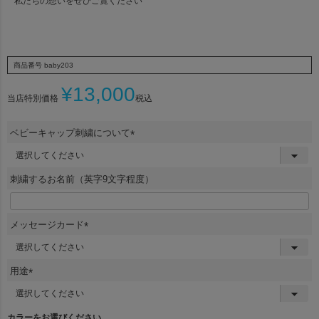
私たちの想いをぜひご覧ください
商品番号
baby203
¥
13,000
当店特別価格
税込
ベビーキャップ刺繍について
(
必
須
刺繍するお名前（英字9文字程度）
)
メッセージカード
(
必
須
用途
)
(
必
須
カラーをお選びください