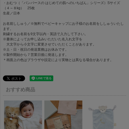
・おむつ（「パンパースの はじめての肌へのいちばん」シリーズ）Sサイズ
（４～８kg） 25枚
生産
／日本
お名前ししゅう
／※無料でベビーキャップにお子様のお名前をししゅういたし
ます。
刺繍するお名前を9文字以内・英語で入力して下さい。
※書体によってお申し込みいただいた名入れ文字を
大文字から小文字に変更させていただくことがあります。
※土・日・祝日の発送業務はお休みです。
※製作開始から７営業日後に発送します。
＊画面上の色はブラウザや設定により実物とは異なる場合があります。
おすすめ商品