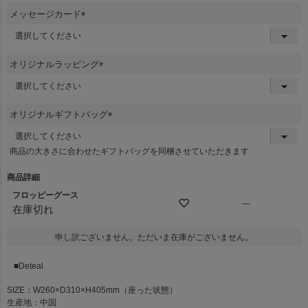
メッセージカード
(
必
須
オリジナルラッピング
)
(
必
須
オリジナルギフトバッグ
)
(
必
商品の大きさに合わせたギフトバッグを同梱させていただきます
須
)
商品詳細
フロッピーグース
—
在庫切れ
申し訳ございません。ただいま在庫がございません。
■Deteal
SIZE：W260×D310×H405mm（座った状態）
生産地：中国