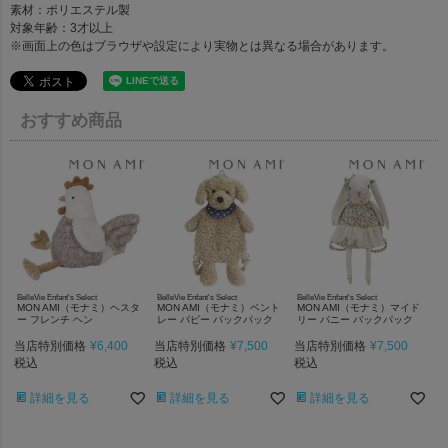
素材：ポリエステル製
対象年齢：3才以上
※画面上の色はブラウザや設定により実物とは異なる場合があります。
おすすめ商品
BelleVie Enfant's Select
BelleVie Enfant's Select
BelleVie Enfant's Select
MON AMI（モナミ）ヘスタ
MON AMI（モナミ）ベント
MON AMI（モナミ）マイド
ー フレンチ ヘン
レー パピー バックパック
リー バニー バックパック
当店特別価格
¥
6,400
当店特別価格
¥
7,500
当店特別価格
¥
7,500
税込
税込
税込
詳細を見る
詳細を見る
詳細を見る