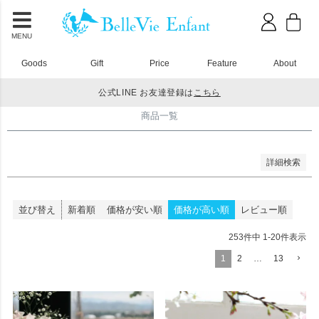
並び順
新着順
登録順
MENU
価格が安い順
価格が高い順
Goods
Gift
Price
Feature
About
優先度順
レビュー順
公式LINE お友達登録は
こちら
キーワードヒット順
HOME
商品一覧
商品一覧
検索
詳細検索
並び替え
新着順
価格が安い順
価格が高い順
レビュー順
253
件中
1
-
20
件表示
1
2
…
13