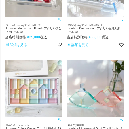
フレンチシックなアクリル雛人形
宝石のようなアクリル兜＆鯉のぼり
Lumiere Hinamatsuri French アクリルひな
Lumiere Kodomonohi アクリル五月人形
人形 (日本製)
(日本製)
当店特別価格
¥
35,000
当店特別価格
¥
35,000
税込
税込
詳細を見る
詳細を見る
夢の７色コロレセット
幸せ広がり扇雛
Lumiere Cubes Colore アクリル積み木 43
Lumiere Hinamatsuri Ougi アクリルひな人