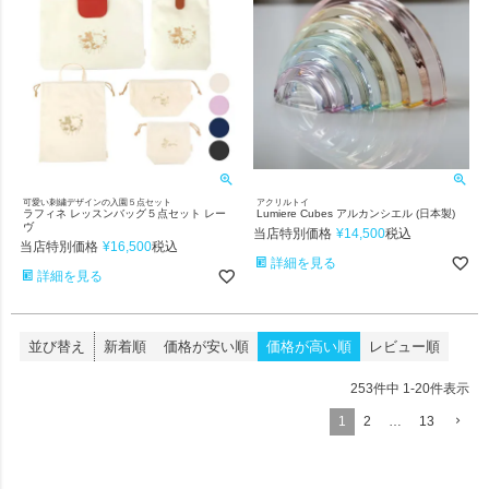
可愛い刺繍デザインの入園５点セット
アクリルトイ
ラフィネ レッスンバッグ５点セット レー
Lumiere Cubes アルカンシエル (日本製)
ヴ
当店特別価格
¥
14,500
税込
当店特別価格
¥
16,500
税込
詳細を見る
詳細を見る
並び替え
新着順
価格が安い順
価格が高い順
レビュー順
253
件中
1
-
20
件表示
1
2
…
13