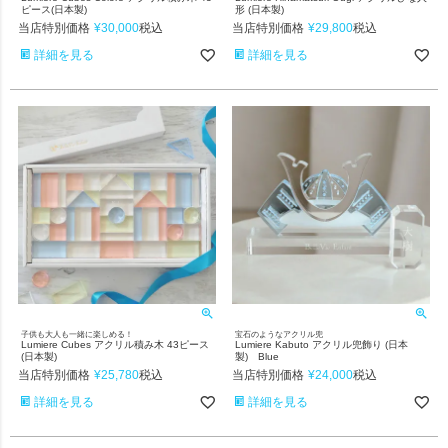
ピース(日本製)
形 (日本製)
当店特別価格
¥
30,000
当店特別価格
¥
29,800
税込
税込
詳細を見る
詳細を見る
子供も大人も一緒に楽しめる！
宝石のようなアクリル兜
Lumiere Cubes アクリル積み木 43ピース
Lumiere Kabuto アクリル兜飾り (日本
(日本製)
製) Blue
当店特別価格
¥
25,780
当店特別価格
¥
24,000
税込
税込
詳細を見る
詳細を見る