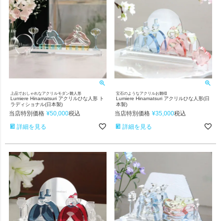
上品でおしゃれなアクリルモダン雛人形
宝石のようなアクリルお雛様
Lumiere Hinamatsuri アクリルひな人形 ト
Lumiere Hinamatsuri アクリルひな人形(日
ラディショナル(日本製)
本製)
当店特別価格
¥
50,000
当店特別価格
¥
35,000
税込
税込
詳細を見る
詳細を見る