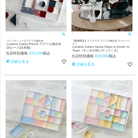
フレンチシックなアクリル積み木
【数量限定】クリスマス アクリル積み木 デコレーシ
Lumiere Cubes French アクリル積み木
ョン
Lumiere Cubes Santa Claus is Comin' to
26ピース(日本製)
Town（サンタが街にやってくる）
当店特別価格
¥
19,250
税込
当店特別価格
¥
18,000
税込
詳細を見る
詳細を見る