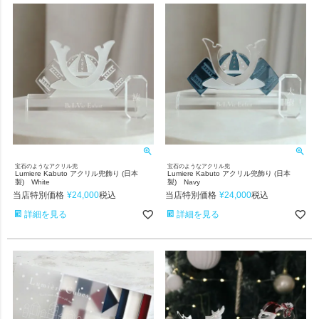
宝石のようなアクリル兜
宝石のようなアクリル兜
Lumiere Kabuto アクリル兜飾り (日本
Lumiere Kabuto アクリル兜飾り (日本
製) White
製) Navy
当店特別価格
¥
24,000
当店特別価格
¥
24,000
税込
税込
詳細を見る
詳細を見る