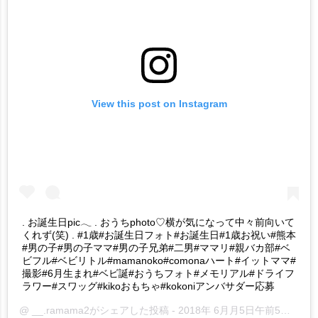
View this post on Instagram
. お誕生日pic𓂃 . おうちphoto♡横が気になって中々前向いて
くれず(笑) . #1歳#お誕生日フォト#お誕生日#1歳お祝い#熊本
#男の子#男の子ママ#男の子兄弟#二男#ママリ#親バカ部#ベ
ビフル#ベビリトル#mamanoko#comonaハート#イットママ#
撮影#6月生まれ#ベビ誕#おうちフォト#メモリアル#ドライフ
ラワー#スワッグ#kikoおもちゃ#kokoniアンバサダー応募
@
__.ramama2
がシェアした投稿 -
2018年 6月月5日午前5時41分PDT