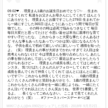
09.02❤︎ . . 理貴まん1歳のお誕生日おめでとう♡✨ . . 生まれ
てきてくれて 私達をお父さんお母さんにしてくれて ほんとう
にありがとう。 理貴まんとお腹ですごした279日 生まれてか
ら一緒にすごした365日 ほんとうにあっという間で毎日が宝
物でした。 . . その時その時は必死で悩みもつきなくて 毎日
毎日大変だと思ってたけど 今思い返せば本当に親孝行な育て
やすい子だったな。 これからきっと大変な事たくさんあるけ
ど そんな事もあったなあっていつかは笑い話になるんだろう
な。 子供を産んで初めて嬉しいのに寂しいって 感情を知った
よ。（笑） 理貴まんの事が大好きでかわいすぎて 2人目は全
然考えられないけど 今は理貴まんを独り占めしたいし あたし
の事を独り占めしてほしいな♡♡ 最近はぎゅーとかしたらう
ざがられるけど← . . 理貴まんの成長を残したくてはじめたイ
ンスタ。 気づけばたくさんの人がフォローしてくれて 一緒に
成長を喜んでくれて仲良くしてくれて ほんとにほんとに嬉し
いです♡✨ これからも仲良くしてください。 . . 0歳の理貴ま
ん♡ たくさんの幸せと笑顔をありがとう。 1歳の理貴まん♡
これからもたくさんの幸せを一緒に感じようね。 一緒にたく
さん泣いてそれ以上にたくさん笑おうね。 世界で1番愛して
るよ。 . . 長くなってごめんなさい。 ここまで見てくれた人
ありがとう（笑） . . . #ファーストバースデー #ベビ誕
MIKI♡
さん(@rk.0902)がシェアした投稿 -
2018年 9月月2日午前5時35分PDT