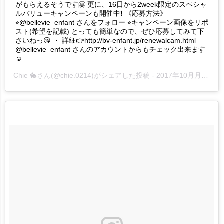
がもらえるそうです🤗 更に、16日から2week限定のスペシャ
ルバリューキャンペーンも開催中❗️ 《応募方法》
⭐︎@bellevie_enfant さんをフォロー ⭐︎キャンペーン画像をリポ
スト(希望を記載) とっても簡単なので、ぜひ応募してみて下
さいねっ😘 ・ 詳細👉http://bv-enfant.jp/renewalcam.html
@bellevie_enfant さんのアカウントからもチェック出来ます
☺️
Chie 🐇
さん(@chie.0214)がシェアした投稿 -
2017年10月月17日午後8時44分PDT