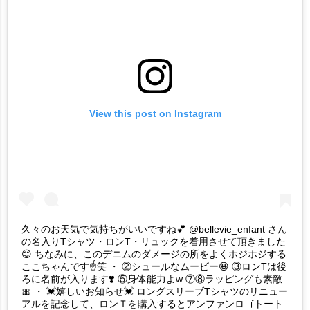
View this post on Instagram
久々のお天気で気持ちがいいですね💕 @bellevie_enfant さん
の名入りTシャツ・ロンT・リュックを着用させて頂きました
😊 ちなみに、このデニムのダメージの所をよくホジホジする
ここちゃんです☝️笑 ・ ②シュールなムービー😀 ③ロンTは後
ろに名前が入ります❣️ ⑤身体能力よw ⑦⑧ラッピングも素敵
🎀 ・ 💓嬉しいお知らせ💓 ロングスリーブTシャツのリニュー
アルを記念して、ロンＴを購入するとアンファンロゴトート