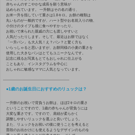
赤ちゃんのすこやかな成長を願う意味が
込められています。 一升餅はその名の通り、
お米一升を指していて重さは1.8キロ。お餅の種類は
丸いものが一般的ですが、ハート型やお名前入りの物、
小分けのタイプも後に食べやすかったり、
お祝いで来られた親戚の方にも渡しやすいと
人気だったりします。そして、最近はお餅ではなく
「一升パン」も大人気！え？パン？と驚く方も
いらっしゃると思いますが、お餅同様の小麦の重さを
使用した大きなパンはとてもユニークなんです。
記念に残るお写真もとてもおしゃれに仕上がる
こともあり、インスタグラムを中心に
おしゃれに敏感なママに人気となっています。
-------------------------------------------------------
●1歳のお誕生日におすすめのリュックは？
一升餅のお祝いで背負うお餅は、ほぼ2キロの重さ
ということですので、1歳の赤ちゃんが背負うには
大変な重さです。ですので、肩紐が柔らかく
調整しやすいリュックを選ぶと良いでしょう。
また、リュックをお祝いの後に使うことを考えると
普段のお出かけにも使えるようなデザインのものを