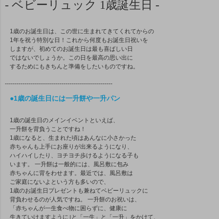
- ベビーリュック 1歳誕生日 -
1歳のお誕生日は、この世に生まれてきてくれてからの
1年を祝う特別な日！これから何度もお誕生日祝いを
しますが、初めてのお誕生日は最も喜ばしい日
ではないでしょうか。この日を最高の思い出に
するためにもきちんと準備をしたいものですね。
-------------------------------------------------------
●1歳の誕生日には一升餅や一升パン
1歳の誕生日のメインイベントといえば、
一升餅を背負うことですね！
1歳になると、生まれた頃はあんなに小さかった
赤ちゃんも上手にお座りが出来るようになり、
ハイハイしたり、ヨチヨチ歩けるようになる子も
います。 一升餅は一般的には、風呂敷に包み
赤ちゃんに背をわせます。最近では、風呂敷は
ご家庭にないよという方も多いので、
1歳のお誕生日プレゼントも兼ねてベビーリュックに
背負わせるのが人気ですね。 一升餅のお祝いは、
「赤ちゃんが一生食べ物に困らずに、健康に
生きていけますように｣と「一生」と「一升」をかけて、