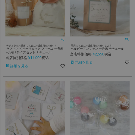
ナチュラルお洒落に１歳のお誕生日をお祝い！
最高の１歳のお誕生日をお祝いしよう！
ラフィネ ベビーリュック フィーユ 一升米
ベルビーアンファン 一升米 ナチュール
(小分けタイプ)セット ナチュール
当店特別価格
¥
2,550
税込
当店特別価格
¥
11,000
税込
詳細を見る
詳細を見る