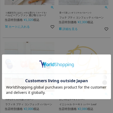
１歳誕生日にはおしゃれな選びとリカードを♪
選べて楽しいオリジナルバルーン☆
ベルビーアンファン 選び取りカード
フェテ プティ コンフェッティバルーン
当店特別価格
¥
1,320
税込
当店特別価格
¥
2,300
税込
カートに入れる
詳細を見る
手持ちサイズの可愛いバルーン
おしゃれなケーキトッパー♪
ラフィネ プティ コンフェッティバルーン
イニシャル ケーキトッパー Leaf
当店特別価格
¥
2,000
当店特別価格
¥
2,080
税込
税込