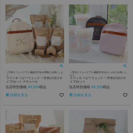
一升米とリュックで１歳誕生日をお洒落にお祝いしよ
一升米とリュックで１歳誕生日をおしゃれにお祝いし
う
よう
ラフィネ ベビーリュック 一升米(小分けタ
ラフィネ ベビーリュック 一升米(小分けタ
イプ)セット ナチュール
イプ)セット
当店特別価格
¥
9,350
当店特別価格
¥
9,350
税込
税込
詳細を見る
詳細を見る