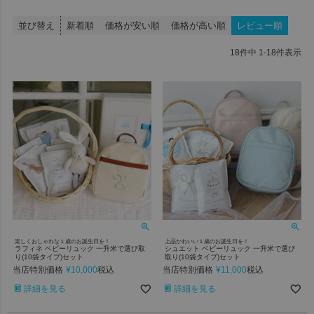
並び替え
新着順
価格が安い順
価格が高い順
レビュー順
18
件中
1
-
18
件表示
楽しくおしゃれな１歳のお誕生日を！
上品かわいい１歳のお誕生日を！
ラフィネ ベビーリュック 一升米で選び取
シュエット ベビーリュック 一升米で選び
り(10袋タイプ)セット
取り(10袋タイプ)セット
当店特別価格
¥
10,000
当店特別価格
¥
11,000
税込
税込
詳細を見る
詳細を見る