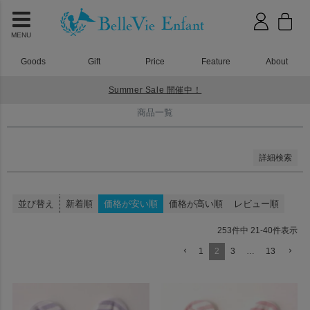
並び順
新着順
登録順
MENU
価格が安い順
価格が高い順
Goods
Gift
Price
Feature
About
優先度順
レビュー順
Summer Sale 開催中！
キーワードヒット順
HOME
商品一覧
商品一覧
検索
詳細検索
並び替え
新着順
価格が安い順
価格が高い順
レビュー順
253
件中
21
-
40
件表示
1
2
3
…
13