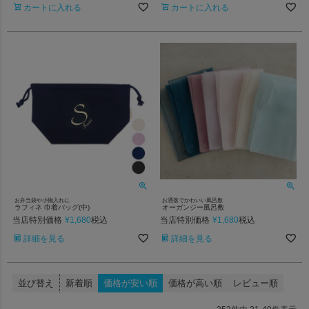
カートに入れる
カートに入れる
お弁当袋や小物入れに
お洒落でかわいい風呂敷
ラフィネ 巾着バッグ(中)
オーガンジー風呂敷
当店特別価格
¥
1,680
当店特別価格
¥
1,680
税込
税込
詳細を見る
詳細を見る
並び替え
新着順
価格が安い順
価格が高い順
レビュー順