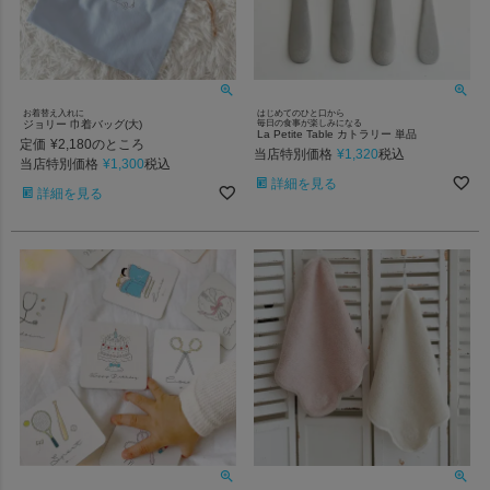
お着替え入れに
はじめてのひと口から
ジョリー 巾着バッグ(大)
毎日の食事が楽しみになる
La Petite Table カトラリー 単品
定価
¥
2,180
のところ
当店特別価格
¥
1,320
税込
当店特別価格
¥
1,300
税込
詳細を見る
詳細を見る