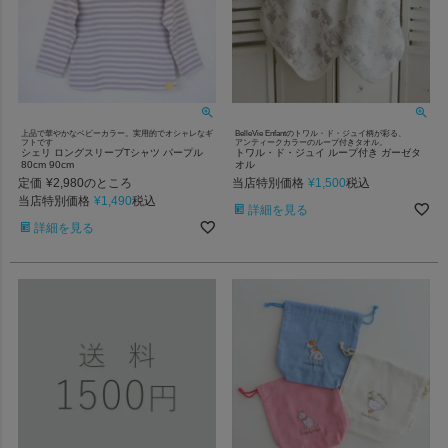
上品で華やかなベビーカラー。実用的でオシャレなギ
BelleVie Enfantのトワル・ド・ジュイ柄が彩る、
フトです
アンティークカラーのループ付きタオル。
シェリ ロングスリーブTシャツ パープル
トワル・ド・ジュイ ループ付き ガーゼタ
80cm 90cm
オル
定価
¥
2,980
当店特別価格
¥
1,500
のところ
税込
当店特別価格
¥
1,490
税込
詳細を見る
詳細を見る