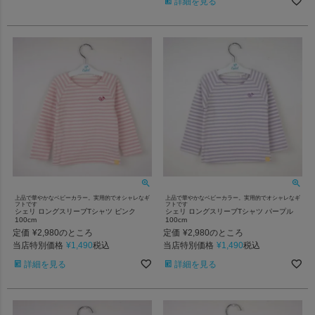
詳細を見る
上品で華やかなベビーカラー。実用的でオシャレなギ
上品で華やかなベビーカラー。実用的でオシャレなギ
フトです
フトです
シェリ ロングスリーブTシャツ ピンク
シェリ ロングスリーブTシャツ パープル
100cm
100cm
定価
¥
2,980
定価
¥
2,980
のところ
のところ
当店特別価格
¥
1,490
当店特別価格
¥
1,490
税込
税込
詳細を見る
詳細を見る