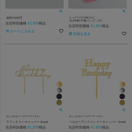
送料1500円
キッズマグや小物入れに
CLENM 巾着バッグ（小）
当店特別価格
¥
1,500
税込
当店特別価格
¥
1,600
税込
カートに入れる
詳細を見る
おしゃれなバースデーケーキに♪
おしゃれなバースデーケーキに♪
ラフィネ ケーキトッパー Small
ベルビーアンファン ケーキトッパー Small
当店特別価格
¥
1,650
当店特別価格
¥
1,650
税込
税込