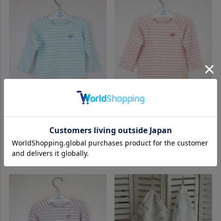
上品で華やかなベビーカラー。実用的でオシャレなギ
上品で華やかなベビーカラー。実用的でオシャレなギ
フトです
フトです
シェリ ロングスリーブTシャツ ブルー
シェリ ロングスリーブTシャツ ピンク
80cm 90cm
80cm 90cm
定価
¥
2,980
定価
¥
2,980
のところ
のところ
当店特別価格
¥
1,490
当店特別価格
¥
1,490
税込
税込
詳細を見る
詳細を見る