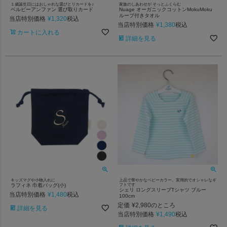
１歳誕生日にはおしゃれな選びとリカードを♪
家族のしあわせが そっとふくらむ
ベルビーアンファン 選び取りカード
Nuage オーガニックコットンMokuMoku
ループ付きタオル
当店特別価格
¥
1,320
税込
当店特別価格
¥
1,380
税込
カートに入れる
詳細を見る
キッズマグや小物入れに
上品で華やかなベビーカラー。実用的でオシャレなギ
ラフィネ 巾着バッグ(小)
フトです
シェリ ロングスリーブTシャツ ブルー
当店特別価格
¥
1,480
税込
100cm
定価
¥
2,980
のところ
詳細を見る
当店特別価格
¥
1,490
税込