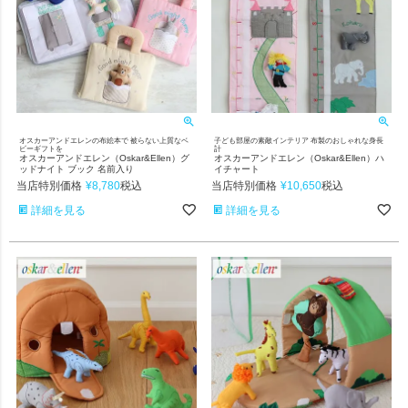
オスカーアンドエレンの布絵本で 被らない上質なベ
子ども部屋の素敵インテリア 布製のおしゃれな身長
ビーギフトを
計
オスカーアンドエレン（Oskar&Ellen）グ
オスカーアンドエレン（Oskar&Ellen）ハ
ッドナイト ブック 名前入り
イチャート
当店特別価格
¥
8,780
当店特別価格
¥
10,650
税込
税込
詳細を見る
詳細を見る