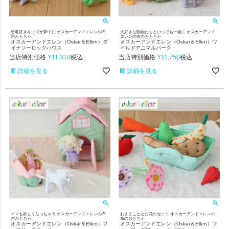
恐竜好きキッズが夢中に オスカーアンドエレンの布
大好きな動物たちといつでも一緒に オスカーアンド
のおもちゃ
エレンの布のおもちゃ
オスカーアンドエレン（Oskar＆Ellen）ダ
オスカーアンドエレン（Oskar＆Ellen）ワ
イナソーロックハウス
イルドアニマルパーク
当店特別価格
¥
11,310
当店特別価格
¥
11,750
税込
税込
詳細を見る
詳細を見る
ママも欲しくなっちゃう オスカーアンドエレンの布
おままごととお花のセット オスカーアンドエレンの
のおもちゃ
布のおもちゃ
オスカーアンドエレン（Oskar＆Ellen）フ
オスカーアンドエレン（Oskar＆Ellen）フ