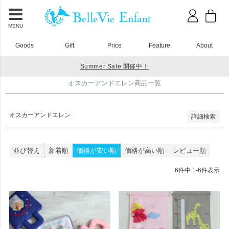
並び順
新着順
登録順
MENU
価格が安い順
価格が高い順
Goods
Gift
Price
Feature
About
優先度順
レビュー順
Summer Sale 開催中！
キーワードヒット順
HOME
オスカーアンドエレン商品一覧
オスカーアンドエレン商品一覧
検索
オスカーアンドエレン
詳細検索
並び替え
新着順
価格が安い順
価格が高い順
レビュー順
6
件中
1
-
6
件表示