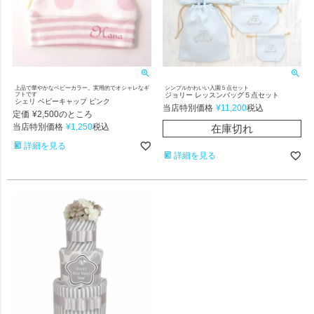
上品で華やかなベビーカラー。実用的でオシャレなギ
シンプルかわいい入園５点セット
フトです
ジョリー レッスンバッグ５点セット
シェリ ベビーキャップ ピンク
当店特別価格
¥
11,200
税込
定価
¥
2,500
のところ
当店特別価格
¥
1,250
税込
在庫切れ
詳細を見る
詳細を見る