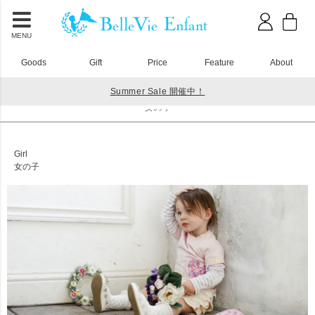
MENU
Goods
Gift
Price
Feature
About
Summer Sale 開催中！
HOME
enfant shopping
女の子
女の子
Girl
女の子