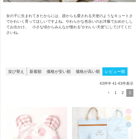
女の子に生まれてきたからには、誰からも愛される天使のようなキュートさ
でかわいく育ってほしいですよね。やわらかな色合いのお洋服でおめかしし
てお出かけ。 小さな頃からみんなが憧れる”かわいい天使”にしてげてくだ
さいね。
並び替え
新着順
価格が安い順
価格が高い順
レビュー順
43
件中
41
-
43
件表示
1
2
3