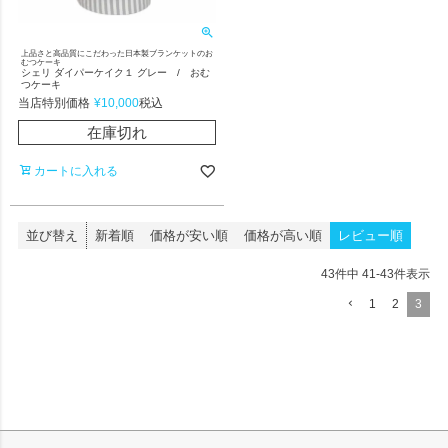
上品さと高品質にこだわった日本製ブランケットのお
むつケーキ
シェリ ダイパーケイク１ グレー / おむ
つケーキ
当店特別価格
¥
10,000
税込
在庫切れ
カートに入れる
並び替え
新着順
価格が安い順
価格が高い順
レビュー順
43
件中
41
-
43
件表示
1
2
3