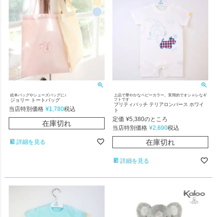
絵本バッグやシューズバッグに♪
上品で華やかなベビーカラー。実用的でオシャレなギ
ジョリー トートバッグ
フトです
プリティパッチ テリアロンパース ホワイ
当店特別価格
¥
1,780
税込
ト
定価
¥
5,380
のところ
在庫切れ
当店特別価格
¥
2,690
税込
在庫切れ
詳細を見る
詳細を見る