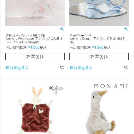
宝石のようなアクリルお雛様 名前札
Happy Dragon Year!
Lumiere Hinamatsuri アクリルひな人形 ト
Lumiere Dragon アクリル ドラゴン(日本
ラディショナル お名前札
製)
当店特別価格
¥
4,000
当店特別価格
¥
4,380
税込
税込
在庫切れ
在庫切れ
詳細を見る
詳細を見る