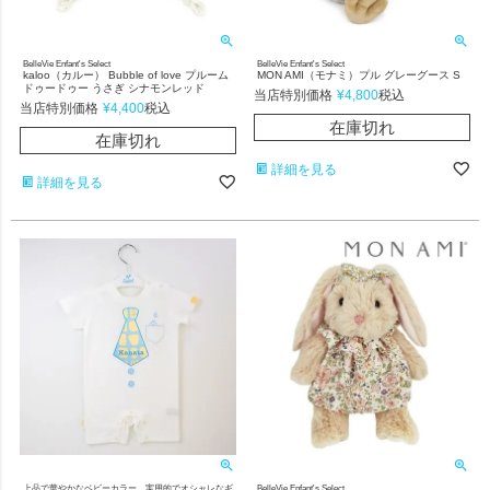
BelleVie Enfant's Select
BelleVie Enfant's Select
kaloo（カルー） Bubble of love プルーム
MON AMI（モナミ）プル グレーグース S
ドゥードゥー うさぎ シナモンレッド
当店特別価格
¥
4,800
税込
当店特別価格
¥
4,400
税込
在庫切れ
在庫切れ
詳細を見る
詳細を見る
上品で華やかなベビーカラー。実用的でオシャレなギ
BelleVie Enfant's Select