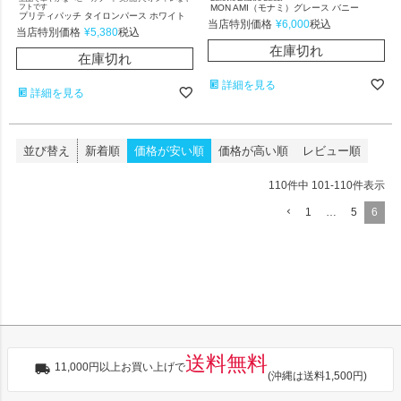
フトです
MON AMI（モナミ）グレース バニー
プリティパッチ タイロンパース ホワイト
当店特別価格
¥
6,000
税込
当店特別価格
¥
5,380
税込
在庫切れ
在庫切れ
詳細を見る
詳細を見る
並び替え
新着順
価格が安い順
価格が高い順
レビュー順
110
件中
101
-
110
件表示
1
…
5
6
送料無料
11,000円以上お買い上げで
(沖縄は送料1,500円)