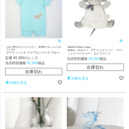
上品で華やかなベビーカラー。実用的でオシャレなギ
BelleVie Enfant's Select
フトです
kaloo（カルー） プティシャンソン パペ
プリティパッチ テリアロンパース ブルー
ットドゥードゥー エレファント
定価
¥
5,380
のところ
当店特別価格
¥
3,300
税込
当店特別価格
¥
2,690
税込
在庫切れ
在庫切れ
詳細を見る
詳細を見る