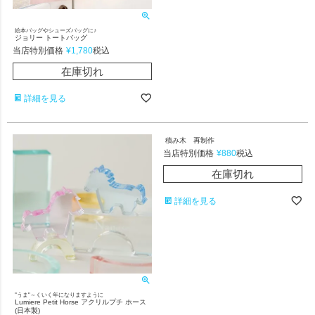
絵本バッグやシューズバッグに♪
ジョリー トートバッグ
当店特別価格
¥
1,780
税込
在庫切れ
詳細を見る
積み木 再制作
当店特別価格
¥
880
税込
在庫切れ
詳細を見る
"うま"～くいく年になりますように
Lumiere Petit Horse アクリルプチ ホース
(日本製)