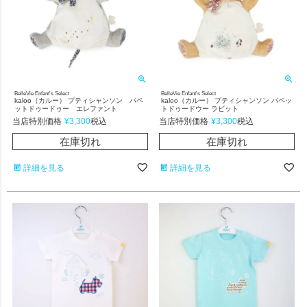
BelleVie Enfant's Select
BelleVie Enfant's Select
kaloo（カルー） プティシャンソン パペ
kaloo（カルー） プティシャンソン パペッ
ットドゥードゥー エレファント
トドゥードウー ラビット
当店特別価格
¥
3,300
当店特別価格
¥
3,300
税込
税込
在庫切れ
在庫切れ
詳細を見る
詳細を見る