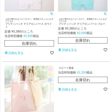
上品で華やかなベビーカラー。実用的でオシャレなギ
上品で華やかなベビーカラー。実用的でオシャレなギ
フトです
フトです
プリティパッチ テリアロンパース ホワイ
プリティパッチ テリアロンパース ブルー
ト
定価
¥
5,380
のところ
定価
¥
5,380
のところ
当店特別価格
¥
2,690
税込
当店特別価格
¥
2,690
税込
在庫切れ
在庫切れ
詳細を見る
詳細を見る
スピード発送
当店特別価格
¥
1,200
税込
在庫切れ
詳細を見る