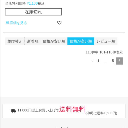
当店特別価格
¥
1,100
税込
在庫切れ
詳細を見る
並び替え
新着順
価格が安い順
価格が高い順
レビュー順
110
件中
101
-
110
件表示
1
…
5
6
送料無料
11,000円以上お買い上げで
(沖縄は送料1,500円)