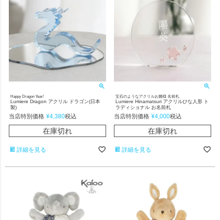
Happy Dragon Year!
宝石のようなアクリルお雛様 名前札
Lumiere Dragon アクリル ドラゴン(日本
Lumiere Hinamatsuri アクリルひな人形 ト
製)
ラディショナル お名前札
当店特別価格
¥
4,380
当店特別価格
¥
4,000
税込
税込
在庫切れ
在庫切れ
詳細を見る
詳細を見る