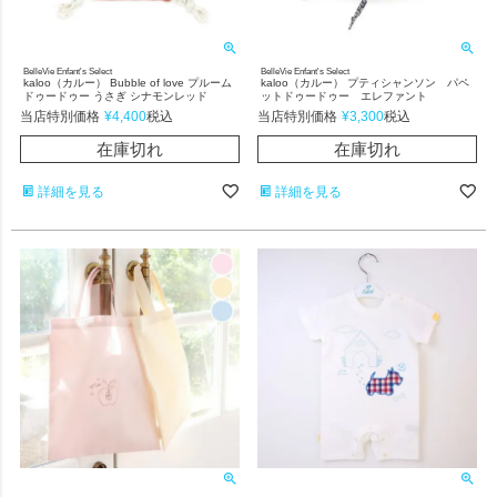
BelleVie Enfant's Select
BelleVie Enfant's Select
kaloo（カルー） Bubble of love プルーム
kaloo（カルー） プティシャンソン パペ
ドゥードゥー うさぎ シナモンレッド
ットドゥードゥー エレファント
当店特別価格
¥
4,400
当店特別価格
¥
3,300
税込
税込
在庫切れ
在庫切れ
詳細を見る
詳細を見る