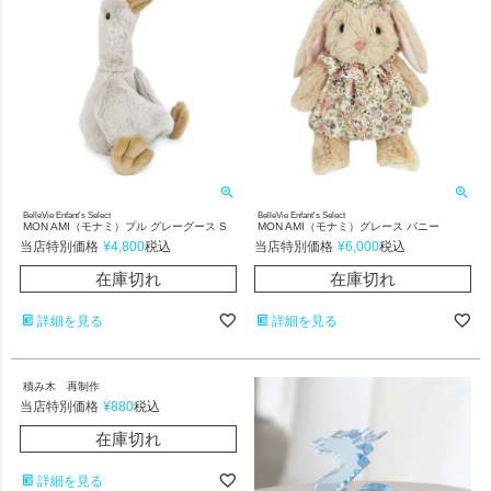
BelleVie Enfant's Select
BelleVie Enfant's Select
MON AMI（モナミ）プル グレーグース S
MON AMI（モナミ）グレース バニー
当店特別価格
¥
4,800
当店特別価格
¥
6,000
税込
税込
在庫切れ
在庫切れ
詳細を見る
詳細を見る
積み木 再制作
当店特別価格
¥
880
税込
在庫切れ
詳細を見る