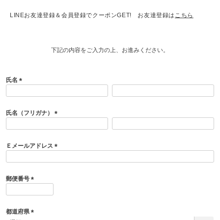
LINEお友達登録＆会員登録でクーポンGET! お友達登録は
こちら
下記の内容をご入力の上、お進みください。
氏名
(
必
須
氏名（フリガナ）
)
(
必
須
Ｅメールアドレス
)
(
必
須
郵便番号
)
(
必
須
都道府県
)