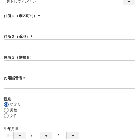
(
必
須
住所１（市区町村）
)
(
必
須
住所２（番地）
)
(
必
須
住所３（建物名）
)
お電話番号
(
必
須
性別
)
指定なし
男性
女性
生年月日