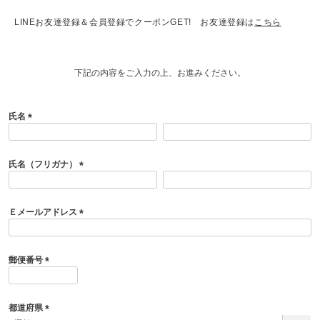
LINEお友達登録＆会員登録でクーポンGET! お友達登録は
こちら
下記の内容をご入力の上、お進みください。
氏名
(
必
須
氏名（フリガナ）
)
(
必
須
Ｅメールアドレス
)
(
必
須
郵便番号
)
(
必
須
都道府県
)