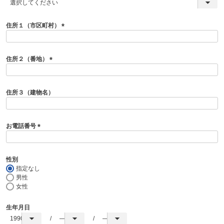
(
必
須
住所１（市区町村）
)
(
必
須
住所２（番地）
)
(
必
須
住所３（建物名）
)
お電話番号
(
必
須
性別
)
指定なし
男性
女性
生年月日