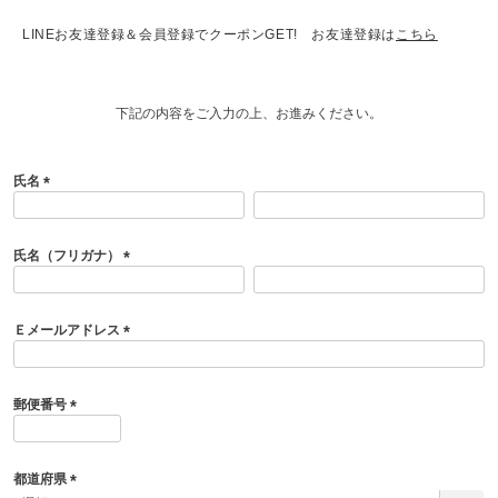
LINEお友達登録＆会員登録でクーポンGET! お友達登録は
こちら
下記の内容をご入力の上、お進みください。
氏名
(
必
須
氏名（フリガナ）
)
(
必
須
Ｅメールアドレス
)
(
必
須
郵便番号
)
(
必
須
都道府県
)