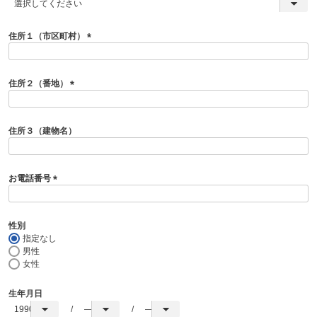
(
必
須
住所１（市区町村）
)
(
必
須
住所２（番地）
)
(
必
須
住所３（建物名）
)
お電話番号
(
必
須
性別
)
指定なし
男性
女性
生年月日