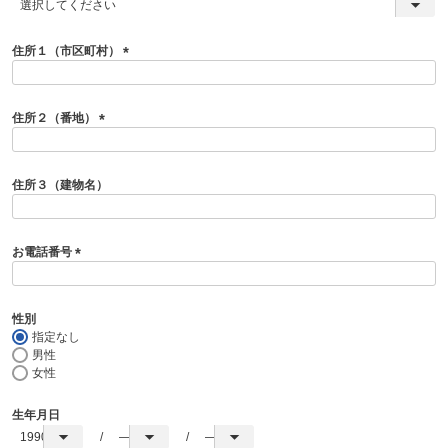
(
必
須
住所１（市区町村）
)
(
必
須
住所２（番地）
)
(
必
須
住所３（建物名）
)
お電話番号
(
必
須
性別
)
指定なし
男性
女性
生年月日