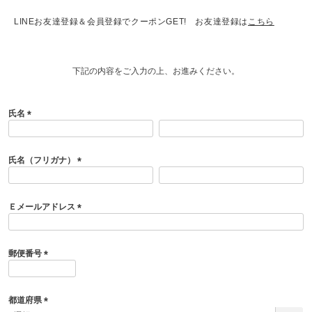
LINEお友達登録＆会員登録でクーポンGET! お友達登録は
こちら
下記の内容をご入力の上、お進みください。
氏名
(
必
須
氏名（フリガナ）
)
(
必
須
Ｅメールアドレス
)
(
必
須
郵便番号
)
(
必
須
都道府県
)