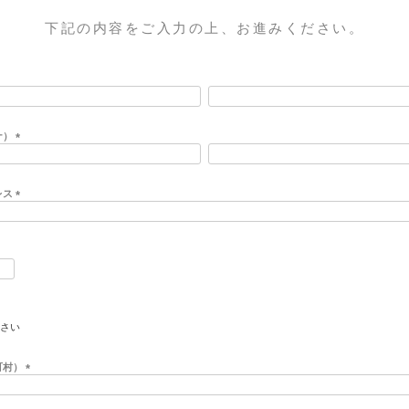
下記の内容をご入力の上、お進みください。
ナ）
(
必
須
レス
)
(
必
須
)
町村）
(
必