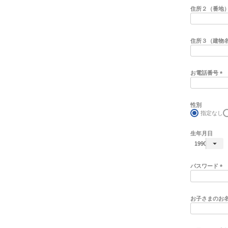
住所２（番地
住所３（建物
お電話番号
(
必
須
性別
)
指定なし
生年月日
パスワード
(
必
須
お子さまのお
)