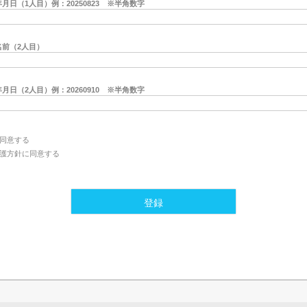
月日（1人目）例：20250823 ※半角数字
名前（2人目）
月日（2人目）例：20260910 ※半角数字
同意する
護方針
に同意する
登録