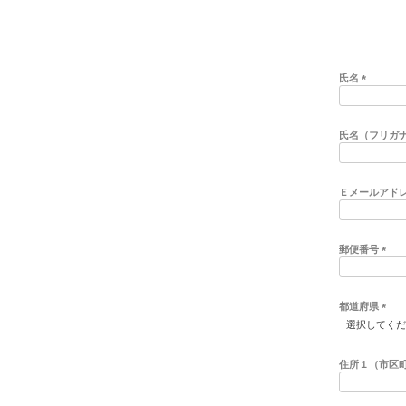
氏名
(
必
須
氏名（フリガ
)
Ｅメールアド
郵便番号
(
必
須
都道府県
)
(
必
須
住所１（市区
)