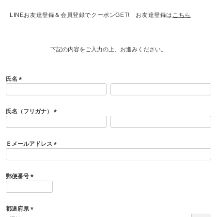
LINEお友達登録＆会員登録でクーポンGET! お友達登録は
こちら
下記の内容をご入力の上、お進みください。
氏名
(
必
須
氏名（フリガナ）
)
(
必
須
Ｅメールアドレス
)
(
必
須
郵便番号
)
(
必
須
都道府県
)