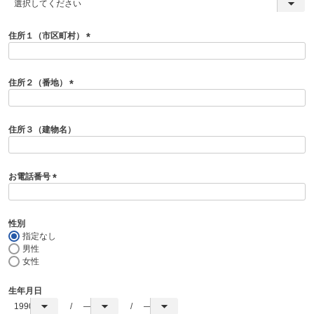
(
必
須
住所１（市区町村）
)
(
必
須
住所２（番地）
)
(
必
須
住所３（建物名）
)
お電話番号
(
必
須
性別
)
指定なし
男性
女性
生年月日