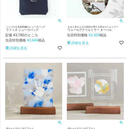
シンプルな名前刺繍のシューズバッグ
ままと赤ちゃんの笑顔が増える幸せルームミラー
ラフィネ シューズバッグ
ウォールアクリルミラー オーバル
定価
¥
3,780
当店特別価格
¥
2,300
のところ
税込
当店特別価格
¥
2,646
税込
詳細を見る
詳細を見る
赤ちゃんのはじめてアート
赤ちゃんのはじめてアート