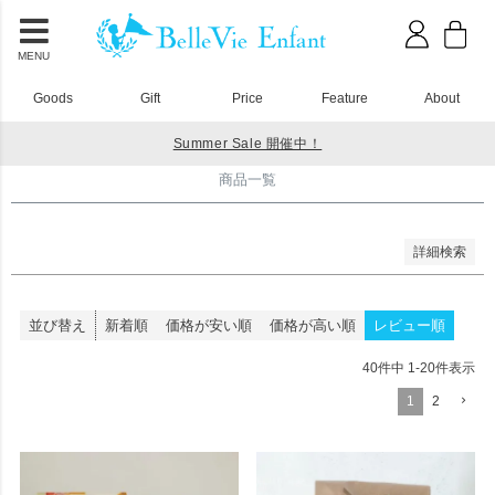
並び順
新着順
登録順
MENU
価格が安い順
価格が高い順
Goods
Gift
Price
Feature
About
優先度順
レビュー順
Summer Sale 開催中！
キーワードヒット順
HOME
商品一覧
商品一覧
検索
詳細検索
並び替え
新着順
価格が安い順
価格が高い順
レビュー順
40
件中
1
-
20
件表示
1
2