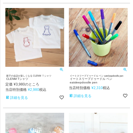
親子の会話が楽しくなる CLENM Ｔシャツ
イートスリープドゥードル ペン eatsleepdoodle pen
CLENM Tシャツ
イートスリープドゥードル ペン
eatsleepdoodle pen
定価
¥
3,980
のところ
当店特別価格
¥
2,310
税込
当店特別価格
¥
2,980
税込
詳細を見る
詳細を見る