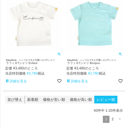
Baby&Kids・シンプルで大人可愛いロゴTシャツ。
Baby&Kids・シンプルで大人可愛いロゴTシャツ。
ラフィネTシャツ Enfant
ラフィネTシャツ Bonjour
定価
¥
3,480
定価
¥
3,480
のところ
のところ
当店特別価格
¥
2,780
当店特別価格
¥
2,780
税込
税込
詳細を見る
詳細を見る
並び替え
新着順
価格が安い順
価格が高い順
レビュー順
40
件中
1
-
20
件表示
1
2