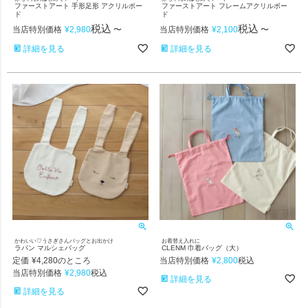
ファーストアート 手形足形 アクリルボー
ファーストアート フレームアクリルボー
ド
ド
税込
税込
当店特別価格
¥
2,980
〜
当店特別価格
¥
2,100
〜
詳細を見る
詳細を見る
かわいい♡うさぎさんバッグとお出かけ
お着替え入れに
ラパン マルシェバッグ
CLENM 巾着バッグ（大）
定価
¥
4,280
当店特別価格
¥
2,800
のところ
税込
当店特別価格
¥
2,980
税込
詳細を見る
詳細を見る