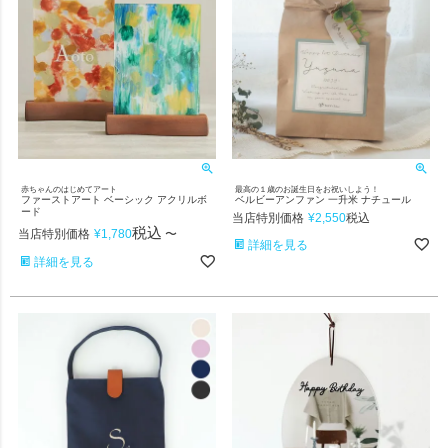
赤ちゃんのはじめてアート
最高の１歳のお誕生日をお祝いしよう！
ファーストアート ベーシック アクリルボ
ベルビーアンファン 一升米 ナチュール
ード
当店特別価格
¥
2,550
税込
税込
当店特別価格
¥
1,780
〜
詳細を見る
詳細を見る