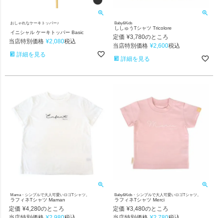
おしゃれなケーキトッパー♪
Baby&Kids
ししゅうTシャツ Tricolore
イニシャル ケーキトッパー Basic
定価
¥
3,780
のところ
当店特別価格
¥
2,080
税込
当店特別価格
¥
2,600
税込
詳細を見る
詳細を見る
Mama・シンプルで大人可愛いロゴTシャツ。
Baby&Kids・シンプルで大人可愛いロゴTシャツ。
ラフィネTシャツ Maman
ラフィネTシャツ Merci
定価
¥
4,280
定価
¥
3,480
のところ
のところ
当店特別価格
¥
2,980
当店特別価格
¥
2,780
税込
税込