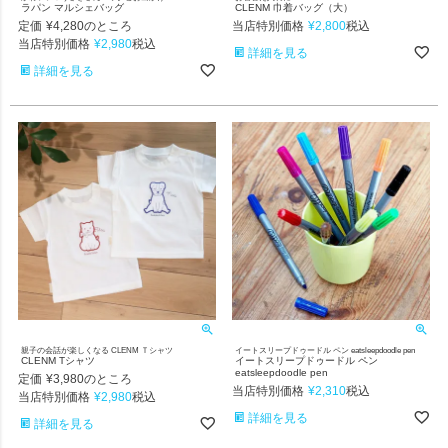
ラパン マルシェバッグ
CLENM 巾着バッグ（大）
定価
¥
4,280
当店特別価格
¥
2,800
のところ
税込
当店特別価格
¥
2,980
税込
詳細を見る
詳細を見る
親子の会話が楽しくなる CLENM Ｔシャツ
イートスリープドゥードル ペン eatsleepdoodle pen
CLENM Tシャツ
イートスリープドゥードル ペン
eatsleepdoodle pen
定価
¥
3,980
のところ
当店特別価格
¥
2,310
税込
当店特別価格
¥
2,980
税込
詳細を見る
詳細を見る