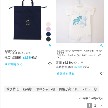
お着替え入れに
上品で華やかなベビーカラー。実用的でオシャレなギ
ラフィネ 巾着バッグ(大)
フトです
プリティパッチ ヘラジカロンパース ホワ
当店特別価格
¥
2,180
税込
イト
定価
¥
5,380
のところ
詳細を見る
当店特別価格
¥
2,690
税込
詳細を見る
並び替え
新着順
価格が安い順
価格が高い順
レビュー順
40
件中
1
-
20
件表示
1
2