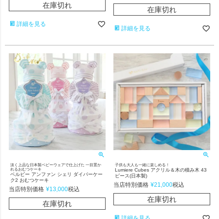
在庫切れ
在庫切れ
詳細を見る
詳細を見る
淡く上品な日本製ベビーウェアで仕上げた 一目置か
子供も大人も一緒に楽しめる！
れるおむつケーキ
Lumiere Cubes アクリル＆木の積み木 43
ベルビー アンファン シェリ ダイパーケー
ピース(日本製)
ク2 おむつケーキ
当店特別価格
¥
21,000
税込
当店特別価格
¥
13,000
税込
在庫切れ
在庫切れ
詳細を見る