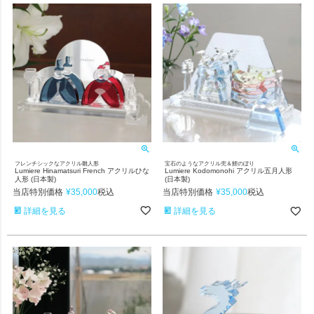
フレンチシックなアクリル雛人形
宝石のようなアクリル兜＆鯉のぼり
Lumiere Hinamatsuri French アクリルひな
Lumiere Kodomonohi アクリル五月人形
人形 (日本製)
(日本製)
当店特別価格
¥
35,000
当店特別価格
¥
35,000
税込
税込
詳細を見る
詳細を見る