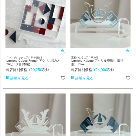
フレンチシックなアクリル積み木
宝石のようなアクリル兜
Lumiere Cubes French アクリル積み木
Lumiere Kabuto アクリル兜飾り (日本
26ピース(日本製)
製) Blue
当店特別価格
¥
19,250
当店特別価格
¥
24,000
税込
税込
詳細を見る
詳細を見る