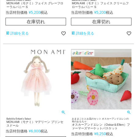
BelleVie Enfant's Select
BelleVie Enfant's Select
MON AMI（モナミ）フェイス グレーフロ
MON AMI（モナミ）フェイス クリームフ
ーラルバニー S
ローラルバニー S
当店特別価格
¥
5,200
当店特別価格
¥
5,200
税込
税込
在庫切れ
在庫切れ
詳細を見る
詳細を見る
BelleVie Enfant's Select
おままごととお花のセット オスカーアンドエレンの
MON AMI（モナミ）マデリーン プリンセ
布のおもちゃ
オスカーアンドエレン（Oskar＆Ellen）フ
スドール
ァーマーズマーケットバスケット
当店特別価格
¥
6,000
税込
当店特別価格
¥
6,250
税込