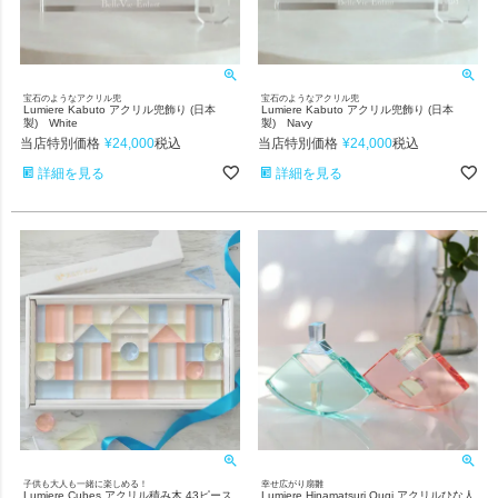
宝石のようなアクリル兜
宝石のようなアクリル兜
Lumiere Kabuto アクリル兜飾り (日本
Lumiere Kabuto アクリル兜飾り (日本
製) White
製) Navy
当店特別価格
¥
24,000
当店特別価格
¥
24,000
税込
税込
詳細を見る
詳細を見る
子供も大人も一緒に楽しめる！
幸せ広がり扇雛
Lumiere Cubes アクリル積み木 43ピース
Lumiere Hinamatsuri Ougi アクリルひな人