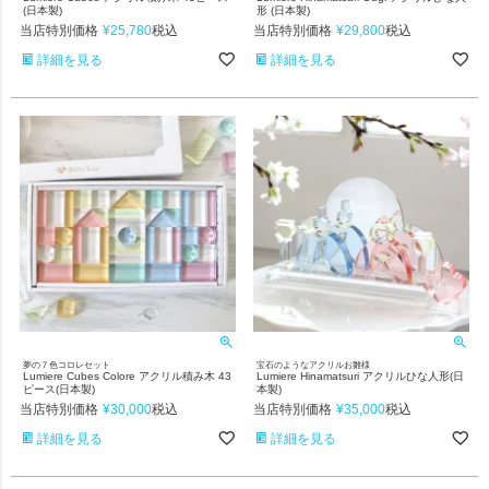
(日本製)
形 (日本製)
当店特別価格
¥
25,780
当店特別価格
¥
29,800
税込
税込
詳細を見る
詳細を見る
夢の７色コロレセット
宝石のようなアクリルお雛様
Lumiere Cubes Colore アクリル積み木 43
Lumiere Hinamatsuri アクリルひな人形(日
ピース(日本製)
本製)
当店特別価格
¥
30,000
当店特別価格
¥
35,000
税込
税込
詳細を見る
詳細を見る