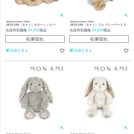
BelleVie Enfant's Select
BelleVie Enfant's Select
MON AMI（モナミ）ボガート パピー
MON AMI（モナミ）プル グレーグース S
当店特別価格
¥
4,400
当店特別価格
¥
4,800
税込
税込
在庫切れ
在庫切れ
詳細を見る
詳細を見る