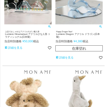
上品でおしゃれなアクリルモダン雛人形
Happy Dragon Year!
Lumiere Hinamatsuri アクリルひな人形 ト
Lumiere Dragon アクリル ドラゴン(日本
ラディショナル(日本製)
製)
当店特別価格
¥
50,000
当店特別価格
¥
4,380
税込
税込
詳細を見る
在庫切れ
詳細を見る