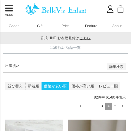
並び順
新着順
登録順
MENU
価格が安い順
価格が高い順
Goods
Gift
Price
Feature
About
優先度順
レビュー順
公式LINE お友達登録は
こちら
キーワードヒット順
HOME
出産祝い商品一覧
出産祝い商品一覧
検索
出産祝い
詳細検索
並び替え
新着順
価格が安い順
価格が高い順
レビュー順
82
件中
61
-
80
件表示
1
…
3
4
5