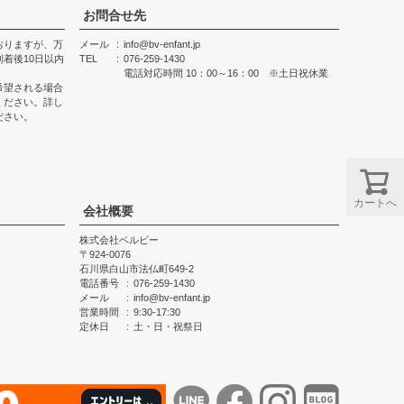
お問合せ先
おりますが、万
メール
info@bv-enfant.jp
着後10日以内
TEL
076-259-1430
電話対応時間 10：00～16：00 ※土日祝休業
希望される場合
ください。詳し
ださい。
カートへ
会社概要
株式会社ベルビー
924-0076
石川県白山市法仏町649-2
電話番号
076-259-1430
メール
info@bv-enfant.jp
営業時間
9:30-17:30
定休日
土・日・祝祭日