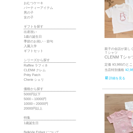
おむつケーキ
パーティーアイテム
男の子
女の子
ギフトを探す
出産祝い
1歳の誕生日
季節のお祝い・節句
入園入学
親子の会話が楽しくな
ギフトセット
Ｔシャツ
CLENM Tシャ
シリーズから探す
のとこ
定価
¥
3,980
Raffine ラフィネ
当店特別価格
¥
2,9
CLENM クレム
Pritty Patch
詳細を見る
Cherie シェリ
価格から探す
5000円以下
5000～10000円
10000～20000円
20000円以上
特集
1歳誕生日
BelleVie Enfant について