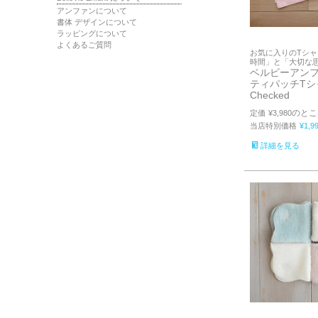
アンファンについて
書体 デザインについて
ラッピングについて
よくあるご質問
お気に入りのTシャ
時間」と「大切な
ベルビーアンフ
ティパッチTシャ
Checked
のとこ
定価
¥
3,980
当店特別価格
¥
1,9
詳細を見る