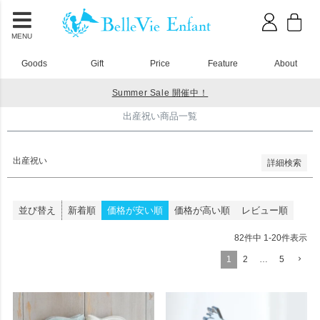
並び順
新着順
登録順
MENU
価格が安い順
価格が高い順
Goods
Gift
Price
Feature
About
優先度順
レビュー順
Summer Sale 開催中！
キーワードヒット順
HOME
出産祝い商品一覧
出産祝い商品一覧
検索
出産祝い
詳細検索
並び替え
新着順
価格が安い順
価格が高い順
レビュー順
82
件中
1
-
20
件表示
1
2
…
5