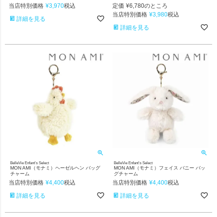
当店特別価格
¥
3,970
定価
¥
6,780
税込
のところ
当店特別価格
¥
3,980
税込
詳細を見る
詳細を見る
BelleVie Enfant's Select
BelleVie Enfant's Select
MON AMI（モナミ）ヘーゼルヘン バッグ
MON AMI（モナミ）フェイス バニー バッ
チャーム
グチャーム
当店特別価格
¥
4,400
当店特別価格
¥
4,400
税込
税込
詳細を見る
詳細を見る