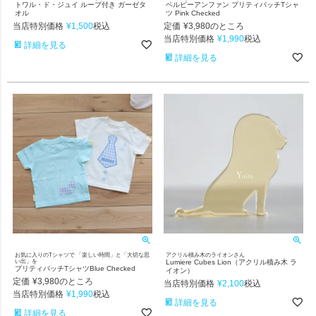
トワル・ド・ジュイ ループ付き ガーゼタ
ベルビーアンファン プリティパッチTシャ
オル
ツ Pink Checked
当店特別価格
¥
1,500
定価
¥
3,980
税込
のところ
当店特別価格
¥
1,990
税込
詳細を見る
詳細を見る
お気に入りのTシャツで 「楽しい時間」と「大切な思
アクリル積み木のライオンさん
い出」を
Lumiere Cubes Lion（アクリル積み木 ラ
プリティパッチTシャツBlue Checked
イオン）
定価
¥
3,980
のところ
当店特別価格
¥
2,100
税込
当店特別価格
¥
1,990
税込
詳細を見る
詳細を見る