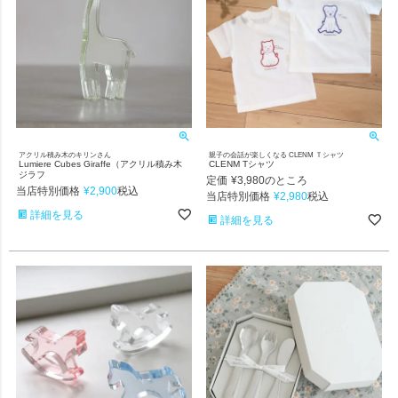
アクリル積み木のキリンさん
親子の会話が楽しくなる CLENM Ｔシャツ
Lumiere Cubes Giraffe（アクリル積み木
CLENM Tシャツ
ジラフ
定価
¥
3,980
のところ
当店特別価格
¥
2,900
税込
当店特別価格
¥
2,980
税込
詳細を見る
詳細を見る