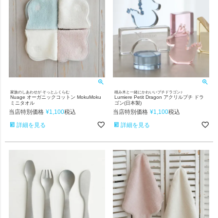
家族のしあわせが そっとふくらむ
積み木と一緒にかわいいプチドラゴン♪
Nuage オーガニックコットン MokuMoku
Lumiere Petit Dragon アクリルプチ ドラ
ミニタオル
ゴン(日本製)
当店特別価格
¥
1,100
当店特別価格
¥
1,100
税込
税込
詳細を見る
詳細を見る