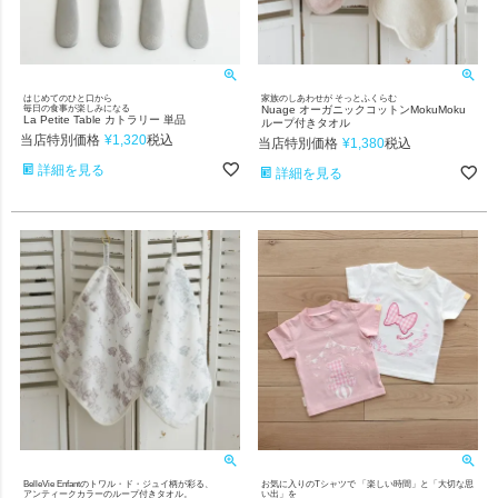
はじめてのひと口から
家族のしあわせが そっとふくらむ
毎日の食事が楽しみになる
Nuage オーガニックコットンMokuMoku
La Petite Table カトラリー 単品
ループ付きタオル
当店特別価格
¥
1,320
税込
当店特別価格
¥
1,380
税込
詳細を見る
詳細を見る
BelleVie Enfantのトワル・ド・ジュイ柄が彩る、
お気に入りのTシャツで 「楽しい時間」と「大切な思
アンティークカラーのループ付きタオル。
い出」を