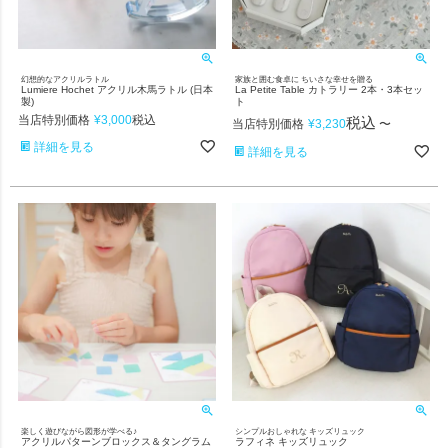
幻想的なアクリルラトル
家族と囲む食卓に ちいさな幸せを贈る
Lumiere Hochet アクリル木馬ラトル (日本
La Petite Table カトラリー 2本・3本セッ
製)
ト
当店特別価格
¥
3,000
税込
税込
当店特別価格
¥
3,230
〜
詳細を見る
詳細を見る
楽しく遊びながら図形が学べる♪
シンプルおしゃれな キッズリュック
アクリルパターンブロックス＆タングラム
ラフィネ キッズリュック