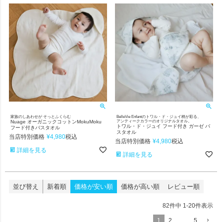
家族のしあわせが そっとふくらむ
BelleVie Enfantのトワル・ド・ジュイ柄が彩る、
Nuage オーガニックコットンMokuMoku
アンティークカラーのオリジナルタオル。
トワル・ド・ジュイ フード付き ガーゼ バ
フード付きバスタオル
スタオル
当店特別価格
¥
4,980
税込
当店特別価格
¥
4,980
税込
詳細を見る
詳細を見る
並び替え
新着順
価格が安い順
価格が高い順
レビュー順
82
件中
1
-
20
件表示
1
2
…
5