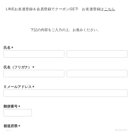
LINEお友達登録＆会員登録でクーポンGET! お友達登録は
こちら
下記の内容をご入力の上、お進みください。
氏名
(
必
須
氏名（フリガナ）
)
(
必
須
Ｅメールアドレス
)
(
必
須
郵便番号
)
(
必
須
都道府県
)