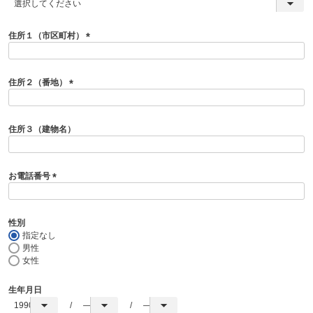
(
必
須
住所１（市区町村）
)
(
必
須
住所２（番地）
)
(
必
須
住所３（建物名）
)
お電話番号
(
必
須
性別
)
指定なし
男性
女性
生年月日