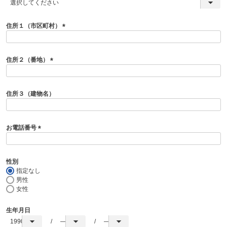
(
必
須
住所１（市区町村）
)
(
必
須
住所２（番地）
)
(
必
須
住所３（建物名）
)
お電話番号
(
必
須
性別
)
指定なし
男性
女性
生年月日