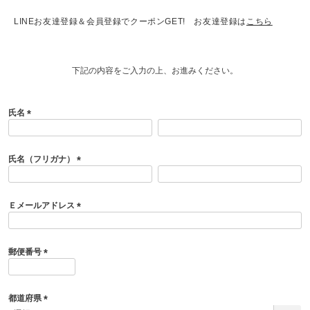
LINEお友達登録＆会員登録でクーポンGET! お友達登録は
こちら
下記の内容をご入力の上、お進みください。
氏名
(
必
須
氏名（フリガナ）
)
(
必
須
Ｅメールアドレス
)
(
必
須
郵便番号
)
(
必
須
都道府県
)