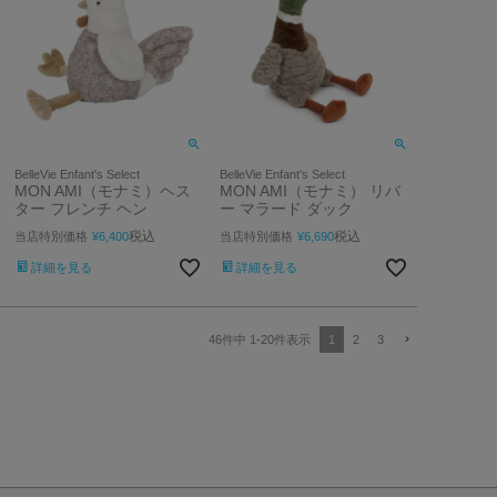
BelleVie Enfant's Select
BelleVie Enfant's Select
MON AMI（モナミ）ヘス
MON AMI（モナミ） リバ
ター フレンチ ヘン
ー マラード ダック
税込
税込
当店特別価格
¥
6,400
当店特別価格
¥
6,690
詳細を見る
詳細を見る
1
2
3
46
件中
1
-
20
件表示