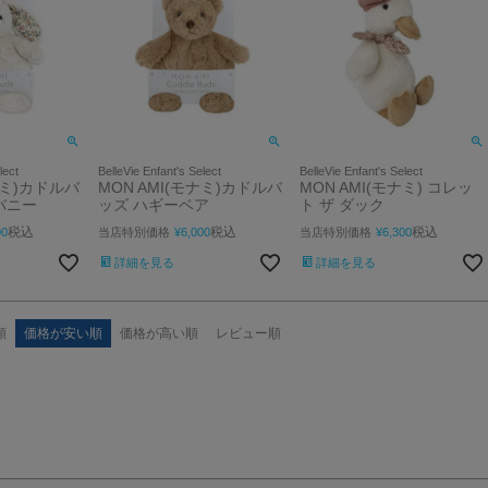
lect
BelleVie Enfant's Select
BelleVie Enfant's Select
ナミ)カドルバ
MON AMI(モナミ)カドルバ
MON AMI(モナミ) コレッ
バニー
ッズ ハギーベア
ト ザ ダック
税込
税込
税込
00
当店特別価格
¥
6,000
当店特別価格
¥
6,300
詳細を見る
詳細を見る
順
価格が安い順
価格が高い順
レビュー順