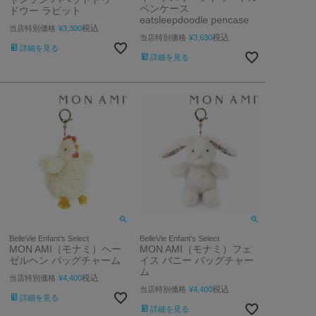
ペンケース
ドウー ラビット
eatsleepdoodle pencase
税込
当店特別価格
¥
3,300
税込
当店特別価格
¥
3,630
詳細を見る
詳細を見る
BelleVie Enfant's Select
BelleVie Enfant's Select
MON AMI（モナミ）ヘー
MON AMI（モナミ）フェ
ゼルヘン バッグチャーム
イス バニー バッグチャー
ム
税込
当店特別価格
¥
4,400
税込
当店特別価格
¥
4,400
詳細を見る
詳細を見る