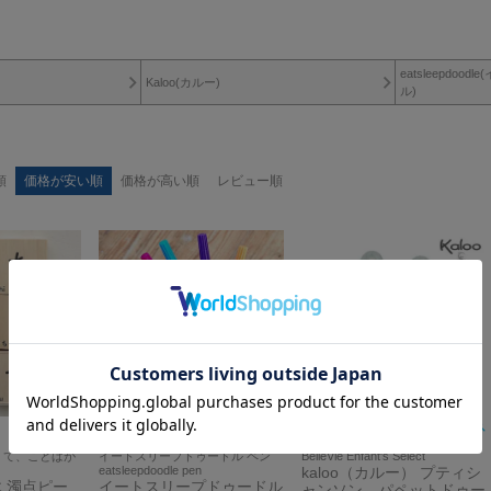
eatsleepdo
Kaloo(カルー)
ル)
順
価格が安い順
価格が高い順
レビュー順
くて、ことばが
イートスリープドゥードル ペン
BelleVie Enfant's Select
。
eatsleepdoodle pen
kaloo（カルー） プティシ
 濁点ピー
イートスリープドゥードル
ャンソン パペットドゥー