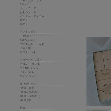
入園・入学グッズ
Tシャツ
ベビーウェア
おむつケーキ
パーティーアイテム
男の子
女の子
ギフトを探す
出産祝い
1歳の誕生日
季節のお祝い・節句
入園入学
ギフトセット
シリーズから探す
Raffine ラフィネ
CLENM クレム
Pritty Patch
Cherie シェリ
価格から探す
5000円以下
5000～10000円
10000～20000円
20000円以上
特集