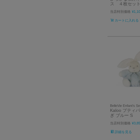
ス ４枚セッ
当店特別価格
¥
1,1
カートに入れる
BelleVie Enfant's Se
Kaloo プティ
ぎ ブルー S
当店特別価格
¥
3,8
詳細を見る