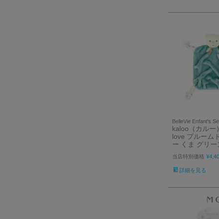
BelleVie Enfant's Se
kaloo（カルー） 
love プルー
ー くま グリー
当店特別価格
¥
4,4
詳細を見る