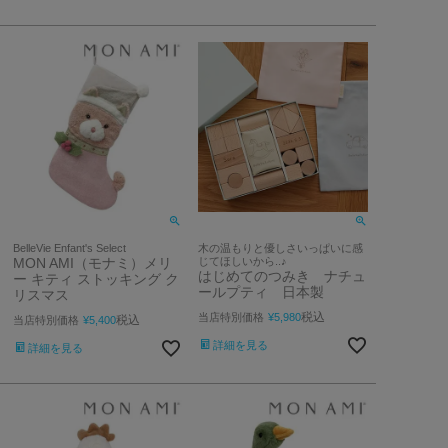
BelleVie Enfant's Select
木の温もりと優しさいっぱいに感
MON AMI（モナミ）メリ
じてほしいから..♪
はじめてのつみき ナチュ
ー キティ ストッキング ク
ールプティ 日本製
リスマス
税込
当店特別価格
¥
5,980
税込
当店特別価格
¥
5,400
詳細を見る
詳細を見る