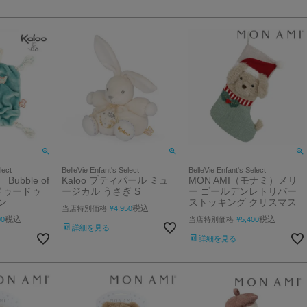
lect
BelleVie Enfant's Select
BelleVie Enfant's Select
Bubble of
Kaloo プティパール ミュ
MON AMI（モナミ）メリ
ムドゥードゥ
ージカル うさぎ S
ー ゴールデンレトリバー
ン
ストッキング クリスマス
税込
当店特別価格
¥
4,950
税込
税込
00
当店特別価格
¥
5,400
詳細を見る
詳細を見る