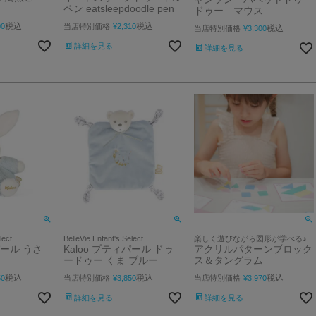
ト
ペン eatsleepdoodle pen
ドゥー マウス
税込
税込
00
当店特別価格
¥
2,310
税込
当店特別価格
¥
3,300
詳細を見る
詳細を見る
lect
BelleVie Enfant's Select
楽しく遊びながら図形が学べる♪
パール うさ
Kaloo プティパール ドゥ
アクリルパターンブロック
ードゥー くま ブルー
ス＆タングラム
税込
税込
税込
50
当店特別価格
¥
3,850
当店特別価格
¥
3,970
詳細を見る
詳細を見る