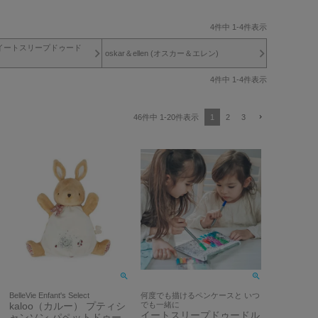
4
件中
1
-
4
件表示
odle(イートスリープドゥード
oskar＆ellen (オスカー＆エレン)
4
件中
1
-
4
件表示
1
2
3
46
件中
1
-
20
件表示
BelleVie Enfant's Select
何度でも描けるペンケースと いつ
kaloo（カルー） プティシ
でも一緒に
イートスリープドゥードル
ャンソン パペットドゥー