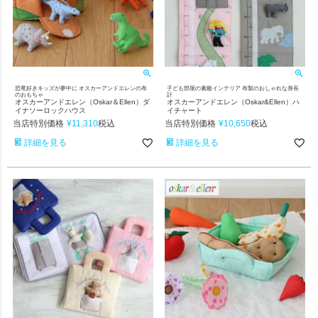
恐竜好きキッズが夢中に オスカーアンドエレンの布
子ども部屋の素敵インテリア 布製のおしゃれな身長
のおもちゃ
計
オスカーアンドエレン（Oskar＆Ellen）ダ
オスカーアンドエレン（Oskar&Ellen）ハ
イナソーロックハウス
イチャート
当店特別価格
¥
11,310
当店特別価格
¥
10,650
税込
税込
詳細を見る
詳細を見る