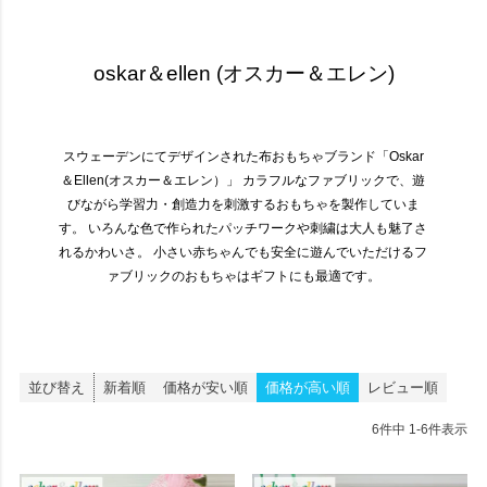
oskar＆ellen (オスカー＆エレン)
スウェーデンにてデザインされた布おもちゃブランド「Oskar
＆Ellen(オスカー＆エレン）」
カラフルなファブリックで、遊
びながら学習力・創造力を刺激するおもちゃを製作していま
す。
いろんな色で作られたパッチワークや刺繍は大人も魅了さ
れるかわいさ。
小さい赤ちゃんでも安全に遊んでいただけるフ
ァブリックのおもちゃはギフトにも最適です。
並び替え
新着順
価格が安い順
価格が高い順
レビュー順
6
件中
1
-
6
件表示