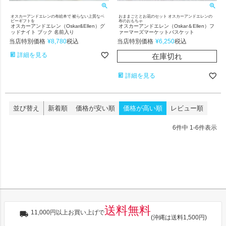
オスカーアンドエレンの布絵本で 被らない上質なベ
おままごととお花のセット オスカーアンドエレンの
ビーギフトを
布のおもちゃ
オスカーアンドエレン（Oskar&Ellen）グ
オスカーアンドエレン（Oskar＆Ellen）フ
ッドナイト ブック 名前入り
ァーマーズマーケットバスケット
当店特別価格
¥
8,780
当店特別価格
¥
6,250
税込
税込
詳細を見る
在庫切れ
詳細を見る
並び替え
新着順
価格が安い順
価格が高い順
レビュー順
6
件中
1
-
6
件表示
送料無料
11,000円以上お買い上げで
(沖縄は送料1,500円)