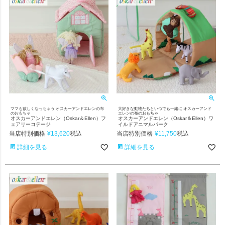
ママも欲しくなっちゃう オスカーアンドエレンの布
大好きな動物たちといつでも一緒に オスカーアンド
のおもちゃ
エレンの布のおもちゃ
オスカーアンドエレン（Oskar＆Ellen）フ
オスカーアンドエレン（Oskar＆Ellen）ワ
ェアリーコテージ
イルドアニマルパーク
当店特別価格
¥
13,620
当店特別価格
¥
11,750
税込
税込
詳細を見る
詳細を見る