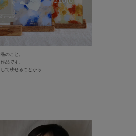
作品のこと。
く作品です。
として残せることから
。