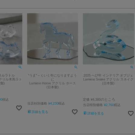
リルラトル
"うま"～くいく年になりますよう
2025 へび年 インテリア オブジェ
t アクリル木馬ラト
に
Lumiere Snake アクリル スネイク
本製)
Lumiere Horse アクリル ホース
(日本製)
(日本製)
のところ
00
税込
定価
¥
4,380
当店特別価格
¥
4,230
税込
当店特別価格
¥
2,760
税込
詳細を見る
詳細を見る