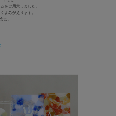
テムをご用意しました。
しくよみがえります。
念に。
は