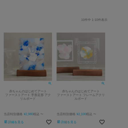
10
件中
1
-
10
件表示
赤ちゃんのはじめてアート
赤ちゃんのはじめてアート
ファーストアート 手形足形 アク
ファーストアート フレームアクリ
リルボード
ルボード
当店特別価格
¥
2,980
税込
〜
当店特別価格
¥
2,100
税込
〜
詳細を見る
詳細を見る