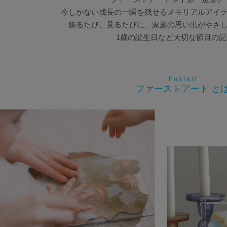
今しかない成長の一瞬を残せるメモリアルアイ
飾るたび、見るたびに、家族の思い出がやさ
1歳の誕生日など大切な節目の記
F a s t a r t
ファーストアート と