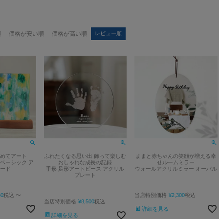
順
価格が安い順
価格が高い順
レビュー順
めてアート
ふれたくなる思い出 飾って楽しむ
ままと赤ちゃんの笑顔が増える幸
ベーシック ア
おしゃれな成長の記録
せルームミラー
ード
手形 足形アートピース アクリル
ウォールアクリルミラー オーバル
プレート
80
税込
〜
当店特別価格
¥
2,300
税込
当店特別価格
¥
8,500
税込
詳細を見る
詳細を見る