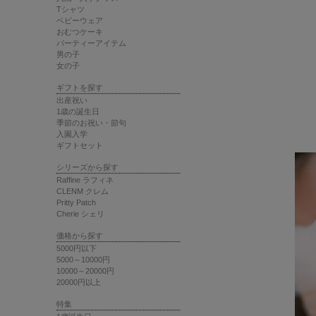
Tシャツ
ベビーウェア
おむつケーキ
パーティーアイテム
男の子
女の子
ギフトを探す
出産祝い
1歳の誕生日
季節のお祝い・節句
入園入学
ギフトセット
シリーズから探す
Raffine ラフィネ
CLENM クレム
Pritty Patch
Cherie シェリ
価格から探す
5000円以下
5000～10000円
10000～20000円
20000円以上
特集