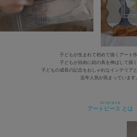
子どもが生まれて初めて描くアート
子どもが自由に絵の具を伸ばして描
子どもの成長の記念をおしゃれなインテリア
近年人気が高まっています
A r t p i e c e
アートピース とは