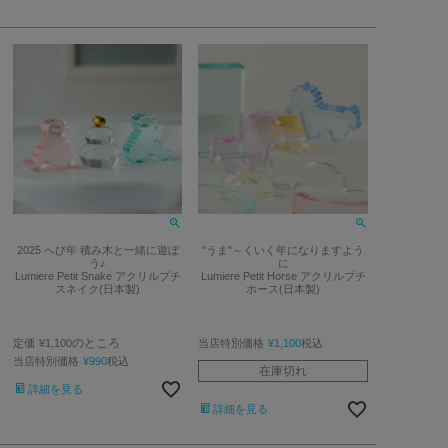
2025 へび年 積み木と一緒に遊ぼ
"うま"～くいく年になりますよう
う♪
に
Lumiere Petit Snake アクリルプチ
Lumiere Petit Horse アクリルプチ
スネイク(日本製)
ホース(日本製)
のところ
定価
¥
1,100
当店特別価格
¥
1,100
税込
当店特別価格
¥
990
税込
在庫切れ
詳細を見る
詳細を見る