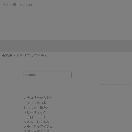
ゲスト 様こんにちは
HOME
メモリアルアイテム
カテゴリーから探す
アクリル積み木
おもちゃ・積み木
ベビーリュック
一升餅・一升米
タオル・おくるみ
メモリアルアイテム
入園・入学グッズ