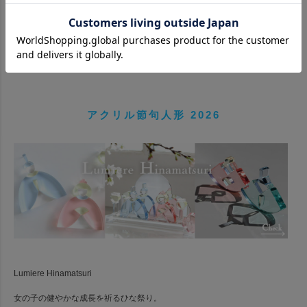
男の子の健やかな成長を祈る子どもの日。
大人気のアクリル積み木ルミエールシリーズから、飾って楽しめるアクリル
五月人形が仲間入り♪
シンプルで上品な五月人形はコンパクトで、和洋室問わず飾りやすい優しい
カラーが魅力的。
兜は積み木のように組み合わせて遊びながら飾ることができ、
鯉のぼりはバランスゲームのように楽しむことが出来ます。
アクリル節句人形 2026
■Lumiere Kodomonohi アクリル五
■Lumiere Kabuto アクリル兜飾り
月人形
Navy
税込40,000円(送料無料)
税込30,000円(送料無料)
Lumiere Hinamatsuri
女の子の健やかな成長を祈るひな祭り。