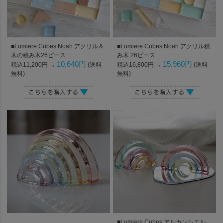
■Lumiere Cubes Noah アクリル＆
■Lumiere Cubes Noah アクリル積
木の積み木26ピース
み木 26ピース
10,640円
15,960円
税込11,200円 →
(送料
税込16,800円 →
(送料
無料)
無料)
■Lumiere Cubes アルカンシエル