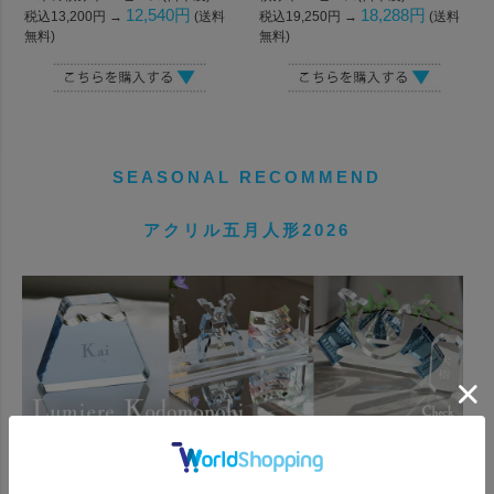
12,540円
18,288円
税込13,200円 →
(送料
税込19,250円 →
(送料
無料)
無料)
SEASONAL RECOMMEND
アクリル五月人形2026
Lumiere kodomonohi