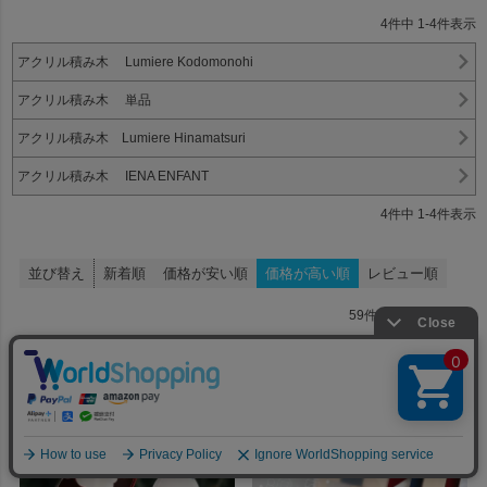
4
件中
1
-
4
件表示
アクリル積み木 Lumiere Kodomonohi
アクリル積み木 単品
アクリル積み木 Lumiere Hinamatsuri
アクリル積み木 IENA ENFANT
4
件中
1
-
4
件表示
並び替え
新着順
価格が安い順
価格が高い順
レビュー順
59
件中
21
-
40
件表示
1
2
3