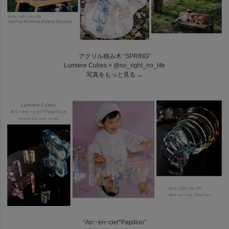
アクリル積み木 “SPRING”
Lumiere Cubes × @no_right_no_life
■Lumiere Hinamatsuri French アクリルひな人形
写真をもっと見る →
税込40,000円(送料無料)
“Arc~en~ciel*Papillon”