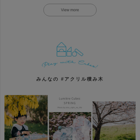
大人気のアクリル積み木ルミエールシリーズから、飾って楽しめるアクリル
雛人形が登場しました。
シンプルで上品なお雛さまはコンパクトで和洋室問わずく、
お雛さまは積み木のように組み合わせて遊びながら飾ることができます。
■Lumiere Kabuto アクリル兜飾り
■Lumiere Kabuto アクリル兜飾り
Blue
White
■Lumiere Hinamatsuri Ougi アクリ
税込30,000円(送料無料)
税込30,000円(送料無料)
ルひな人形
みんなの #アクリル積み木
税込29,800円 (送料無料)
■Lumiere Hinamatsuri アクリルひ
な人形
税込40,000円(送料無料)