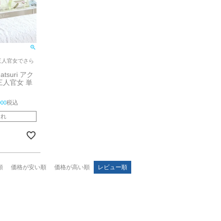
三人官女でさら
matsuri アク
三人官女 単
税込
000
切れ
順
価格が安い順
価格が高い順
レビュー順