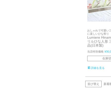
おしゃれで可愛い
に楽しいひな祭り
Lumiere Hina
リルひな人形 
品(日本製)
当店特別価格
¥
30,
在庫
詳細を見る
並び替え
新着