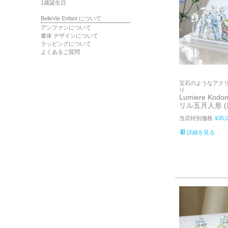
1歳誕生日
BelleVie Enfant について
アンファンについて
書体 デザインについて
ラッピングについて
よくあるご質問
宝石のようなアク
り
Lumiere Kodo
リル五月人形 (
当店特別価格
¥
35,
詳細を見る