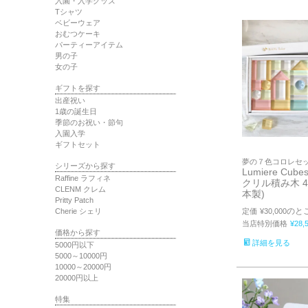
入園・入学グッズ
Tシャツ
ベビーウェア
おむつケーキ
パーティーアイテム
男の子
女の子
ギフトを探す
出産祝い
1歳の誕生日
季節のお祝い・節句
入園入学
ギフトセット
夢の７色コロレセ
シリーズから探す
Lumiere Cubes
Raffine ラフィネ
クリル積み木 4
CLENM クレム
本製)
Pritty Patch
のと
定価
¥
30,000
Cherie シェリ
当店特別価格
¥
28,
価格から探す
詳細を見る
5000円以下
5000～10000円
10000～20000円
20000円以上
特集