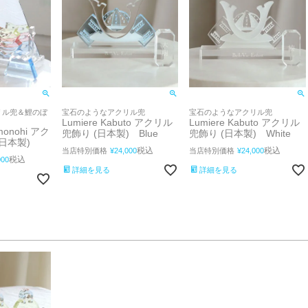
宝石のようなアクリル兜
宝石のようなアクリル兜
リル兜＆鯉のぼ
Lumiere Kabuto アクリル
Lumiere Kabuto アクリル
monohi アク
兜飾り (日本製) Blue
兜飾り (日本製) White
日本製)
税込
税込
当店特別価格
¥
24,000
当店特別価格
¥
24,000
税込
000
詳細を見る
詳細を見る