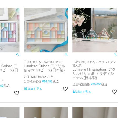
ット
子供も大人も一緒に楽しめる！
上品でおしゃれなアクリルモダン
 Colore ア
Lumiere Cubes アクリル
雛人形
Lumiere Hinamatsuri アク
3ピース(日
積み木 43ピース(日本製)
リルひな人形 トラディシ
のところ
定価
¥
25,780
ョナル(日本製)
ころ
税込
当店特別価格
¥
24,491
税込
当店特別価格
¥
50,000
税込
500
詳細を見る
詳細を見る