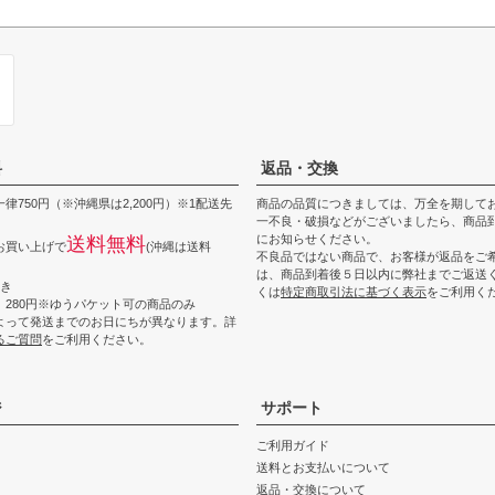
料
返品・交換
律750円（※沖縄県は2,200円）※1配送先
商品の品質につきましては、万全を期して
一不良・破損などがございましたら、商品到
にお知らせください。
送料無料
上お買い上げで
(沖縄は送料
不良品ではない商品で、お客様が返品をご
は、商品到着後５日以内に弊社までご返送
つき
くは
特定商取引法に基づく表示
をご利用く
 280円※ゆうパケット可の商品のみ
よって発送までのお日にちが異なります。詳
るご質問
をご利用ください。
ジ
サポート
ご利用ガイド
送料とお支払いについて
返品・交換について