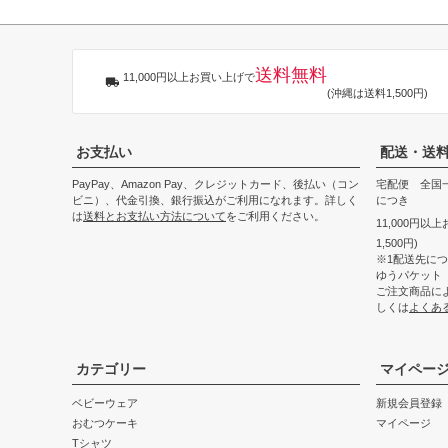
送料無料
11,000円以上お買い上げで
(沖縄は送料1,500円)
お支払い
配送・送
PayPay、Amazon Pay、クレジットカード、後払い（コン
宅配便 全国一
ビニ）、代金引換、銀行振込がご利用になれます。詳しく
につき
は
送料とお支払い方法について
をご利用ください。
11,000円以
1,500円)
※1配送先に
ゆうパケット
ご注文商品に
しくは
よくあ
カテゴリー
マイペー
ベビーウェア
新規会員登録
おむつケーキ
マイページ
Tシャツ