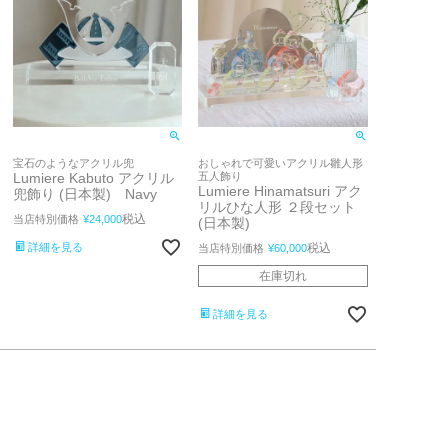
宝石のようなアクリル兜
おしゃれで可愛いアクリル雛人形
Lumiere Kabuto アクリル
五人飾り
Lumiere Hinamatsuri アク
兜飾り (日本製) Navy
リルひな人形 ２段セット
税込
当店特別価格
¥
24,000
(日本製)
詳細を見る
税込
当店特別価格
¥
60,000
在庫切れ
詳細を見る