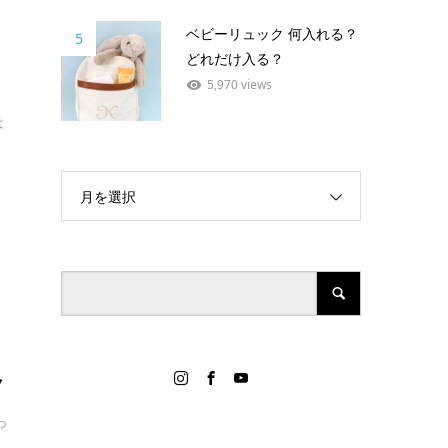
ベビーリュック 何入れる？
5
どれだけ入る？
5,970 views
は
月を選択
ク
っ