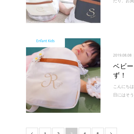
たり、お買
Enfant Kids
2019.08.08
ベビー
ず！
こんにちは
日にはそう
1
2
3
4
5

