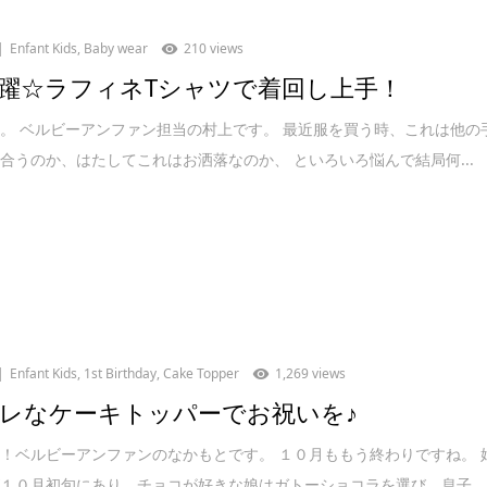
Enfant Kids
,
Baby wear
210 views
躍☆ラフィネTシャツで着回し上手！
。 ベルビーアンファン担当の村上です。 最近服を買う時、これは他の
合うのか、はたしてこれはお洒落なのか、 といろいろ悩んで結局何...
Enfant Kids
,
1st Birthday
,
Cake Topper
1,269 views
レなケーキトッパーでお祝いを♪
！ベルビーアンファンのなかもとです。 １０月ももう終わりですね。 
１０月初旬にあり、チョコが好きな娘はガトーショコラを選び、息子...