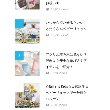
お祝い★
13,949 views
いつから持たせる？いいこ
2
とたくさんベビーリュック
10,210 views
アクリル積み木は危ない？
3
誤飲は？安全な遊び方やア
イテムをご紹介！
8,194 views
☆Enfant Kids☆１歳誕生日
4
ベビーリュックで一升餅と
バルーン...
7,109 views