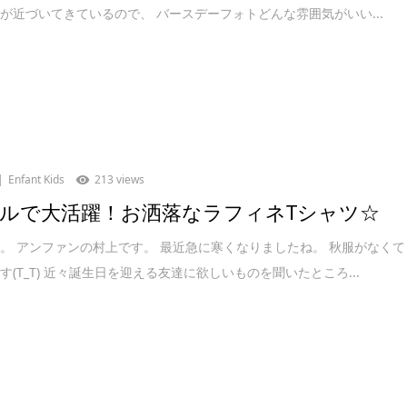
が近づいてきているので、 バースデーフォトどんな雰囲気がいい...
Enfant Kids
213 views
ルで大活躍！お洒落なラフィネTシャツ☆
。 アンファンの村上です。 最近急に寒くなりましたね。 秋服がなくて
す(T_T) 近々誕生日を迎える友達に欲しいものを聞いたところ...